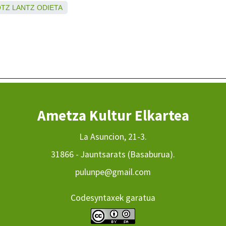
OTZ
LANTZ
ODIETA
Ametza Kultur Elkartea
La Asuncion, 21-3.
31866 - Jauntsarats (Basaburua).
pulunpe@gmail.com
Codesyntaxek garatua