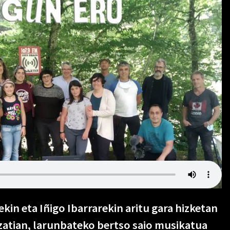
ekin eta Iñigo Ibarrarekin aritu gara hizketan
zatian, larunbateko bertso saio musikatua