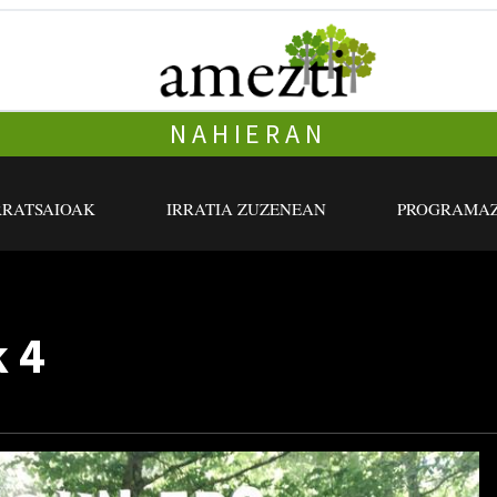
NAHIERAN
RRATSAIOAK
IRRATIA ZUZENEAN
PROGRAMAZ
k 4