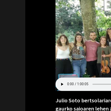
Julio Soto bertsolariar
gaurko saioaren lehen 