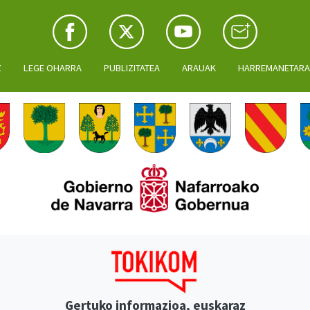
Z
LEGE OHARRA
PUBLIZITATEA
ARAUAK
HARREMANETAR
Gertuko informazioa, euskaraz