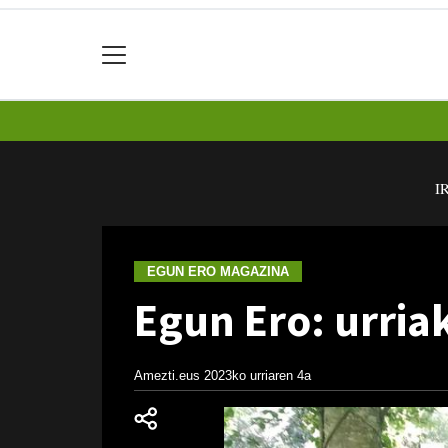
I
EGUN ERO MAGAZINA
Egun Ero: urria
Amezti.eus
2023ko urriaren 4a