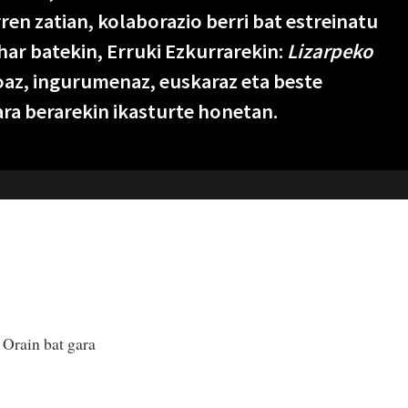
rren zatian, kolaborazio berri bat estreinatu
har batekin, Erruki Ezkurrarekin:
Lizarpeko
az, ingurumenaz, euskaraz eta beste
ara berarekin ikasturte honetan.
 Orain bat gara