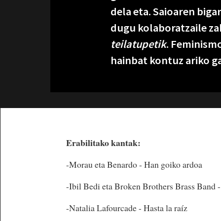
dela eta. Saioaren biga
dugu kolaboratzaile za
teilatupetik
. Feminismo
hainbat kontuz ariko g
Erabilitako kantak:
-Morau eta Benardo - Han goiko ardoa
-Ibil Bedi eta Broken Brothers Brass Band -
-Natalia Lafourcade - Hasta la raíz