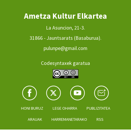
Ametza Kultur Elkartea
La Asuncion, 21-3.
31866 - Jauntsarats (Basaburua).
pulunpe@gmail.com
Codesyntaxek garatua
HONI BURUZ
LEGE OHARRA
PUBLIZITATEA
ARAUAK
HARREMANETARAKO
RSS