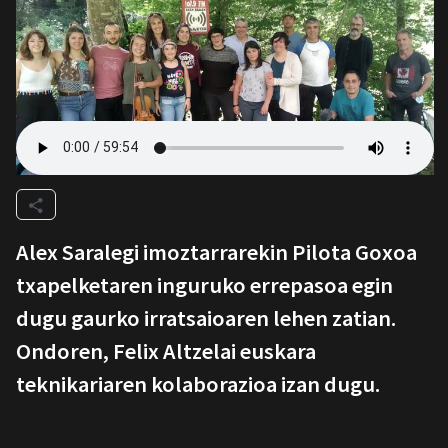
Alex Saralegi imoztarrarekin Pilota Goxoa
txapelketaren inguruko errepasoa egin
dugu gaurko irratsaioaren lehen zatian.
Ondoren, Felix Altzelai euskara
teknikariaren kolaborazioa izan dugu.