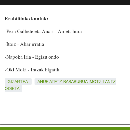
Erabilitako kantak:
-Peru Galbete eta Anari - Amets hura
-Itoiz - Abar irratia
-Napoka Iria - Egizu ondo
-Oki Moki - Intzak higatik
GIZARTEA
ANUE
ATETZ
BASABURUA
IMOTZ
LANTZ
ODIETA