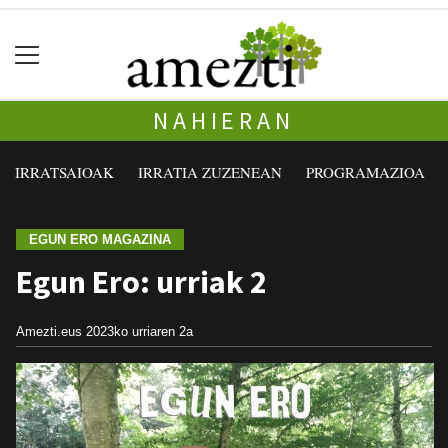
NAHIERAN
IRRATSAIOAK
IRRATIA ZUZENEAN
PROGRAMAZIOA
EGUN ERO MAGAZINA
Egun Ero: urriak 2
Amezti.eus
2023ko urriaren 2a