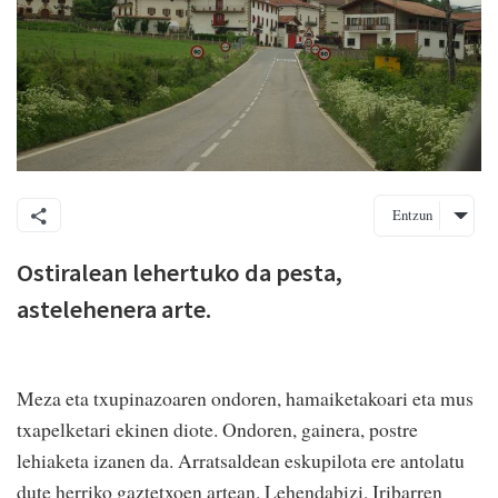
Entzun
Ostiralean lehertuko da pesta,
astelehenera arte.
Meza eta txupinazoaren ondoren, hamaiketakoari eta mus
txapelketari ekinen diote. Ondoren, gainera, postre
lehiaketa izanen da. Arratsaldean eskupilota ere antolatu
dute herriko gaztetxoen artean. Lehendabizi, Iribarren