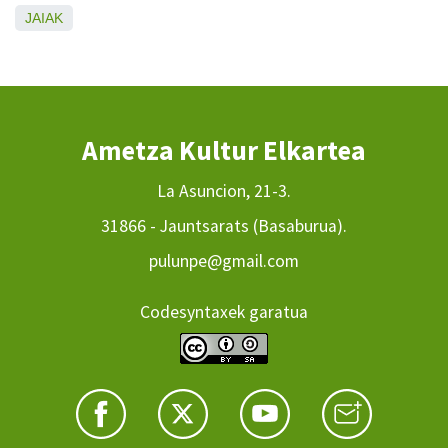
JAIAK
Ametza Kultur Elkartea
La Asuncion, 21-3.
31866 - Jauntsarats (Basaburua).
pulunpe@gmail.com
Codesyntaxek garatua