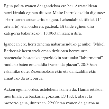
Egun polita izanen da igandekoa ere bai. Arratsaldean
herri kirolak eginen dituzte. Maite Ibarrak azaldu digunez:
"Herritarren artean arituko gara. Lehendabizi, ttikiak (14
urte arte), eta, ondoren, gazteak. Bi talde eginen dira
kategoria bakoitzeko". 18:00etan izanen dira.
Igandean ere, herri zinema nabarmenduko genuke: "Mikel
Barberiak herritarrek eman dizkioten bertze urte
batzuetako bestetako argazkiekin sortutako “laburmetrai”
moduko baten emanaldia izanen da plazan". 20:30ean
eskainiko dute. Zezensuzkoarekin eta dantzaldiarekin
amaituko da asteburua.
Azken eguna, ordea, astelehena izanen da. Hamarretakoa,
mus finala eta bazkaria, goizean; DJ Fidel, afari eta
mozorro gaua, iluntzean. 22:00etan izanen da gaixoa ni.