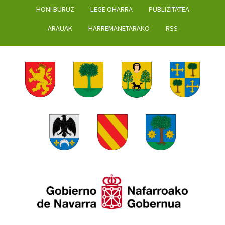
HONI BURUZ
LEGE OHARRA
PUBLIZITATEA
ARAUAK
HARREMANETARAKO
RSS