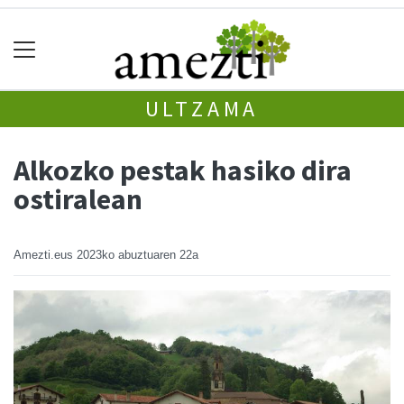
ULTZAMA
Alkozko pestak hasiko dira
ostiralean
Amezti.eus
2023ko abuztuaren 22a