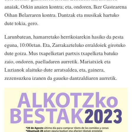
anaiak, Orkin anaien kontra; eta, ondoren, Iker Gastearena
Oihan Belarraren kontra. Dantzak eta musikak hartuko
dute tokia, gero.
Larunbatean, hamarretako herrikoiarekin hasiko da pesta
eguna, 10:00etan. Eta, Zarrakazteluko erraldoiek girotuko
dute goiza. Mus txapelketari partxis txapelketa batuko
zaio, ondoren, paelladaren aurretik. Mariatxiek eta
Luzianok alaituko dute arratsaldea, eta, gainera,
zezensuzkoa izanen da gaueko dantzaldiaren aurretik.