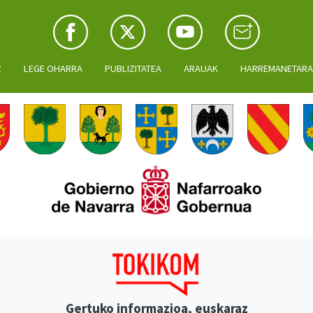
Z
LEGE OHARRA
PUBLIZITATEA
ARAUAK
HARREMANETAR
Gertuko informazioa, euskaraz