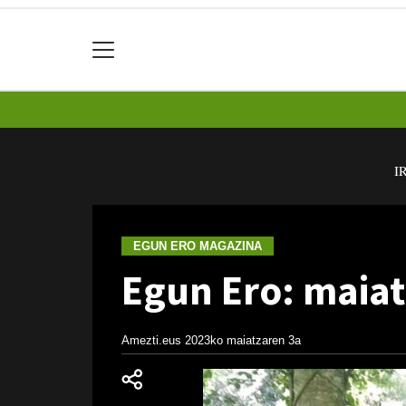
I
EGUN ERO MAGAZINA
Egun Ero: maiat
Amezti.eus
2023ko maiatzaren 3a