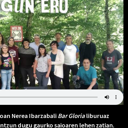
oan Nerea Ibarzabali
Bar Gloria
liburuaz
entzun dugu gaurko saioaren lehen zatian.