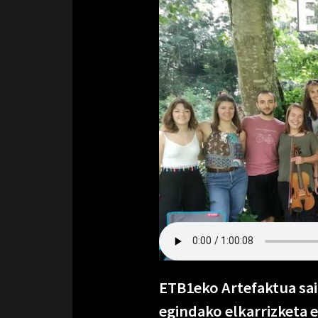
ETB1eko Artefaktua sai
egindako elkarrizketa 