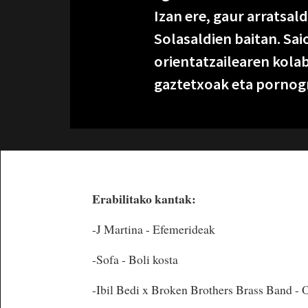
Izan ere, gaur arratsal
Solasaldien baitan. Sai
orientatzailearen kolab
gaztetxoak eta pornogra
Erabilitako kantak:
-J Martina - Efemerideak
-Sofa - Boli kosta
-Ibil Bedi x Broken Brothers Brass Band - O