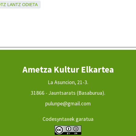
OTZ
LANTZ
ODIETA
Ametza Kultur Elkartea
La Asuncion, 21-3.
31866 - Jauntsarats (Basaburua).
pulunpe@gmail.com
Codesyntaxek garatua