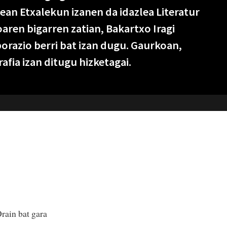
dean Etxalekun izanen da idazlea Literatur
oaren bigarren zatian, Bakartxo Iragi
orazio berri bat izan dugu. Gaurkoan,
fia izan ditugu hizketagai.
rain bat gara