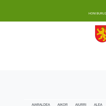
HONI BURU
AIARALDEA
AIKOR
AIURRI
ALEA