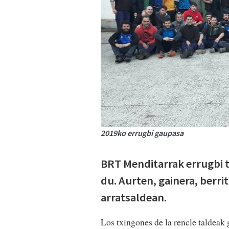
2019ko errugbi gaupasa
BRT Menditarrak errugbi 
du. Aurten, gainera, berri
arratsaldean.
Los txingones de la rencle taldeak 