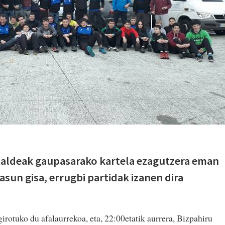
taldeak gaupasarako kartela ezagutzera eman
tasun gisa, errugbi partidak izanen dira
girotuko du afalaurrekoa, eta, 22:00etatik aurrera, Bizpahiru