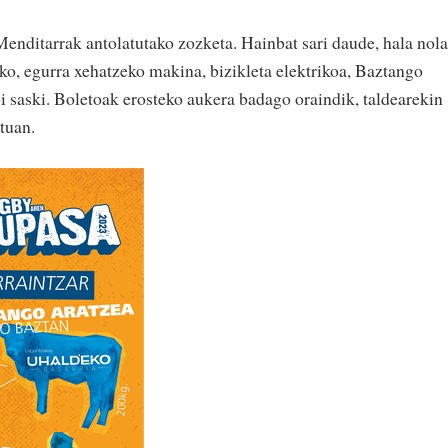
enditarrak antolatutako zozketa. Hainbat sari daude, hala nola
ko, egurra xehatzeko makina, bizikleta elektrikoa, Baztango
i saski. Boletoak erosteko aukera badago oraindik, taldearekin
ktuan.