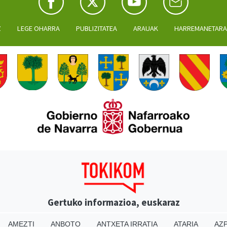
Z
LEGE OHARRA
PUBLIZITATEA
ARAUAK
HARREMANETAR
Gertuko informazioa, euskaraz
AMEZTI
ANBOTO
ANTXETA IRRATIA
ATARIA
AZP