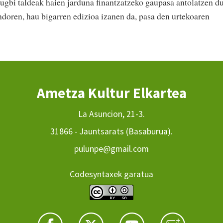
gbi taldeak haien jarduna finantzatzeko gaupasa antolatzen d
ondoren, hau bigarren edizioa izanen da, pasa den urtekoaren
Ametza Kultur Elkartea
La Asuncion, 21-3.
31866 - Jauntsarats (Basaburua).
pulunpe@gmail.com
Codesyntaxek garatua