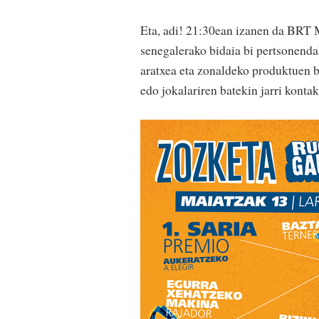
Eta, adi! 21:30ean izanen da BRT M
senegalerako bidaia bi pertsonenda
aratxea eta zonaldeko produktuen b
edo jokalariren batekin jarri konta