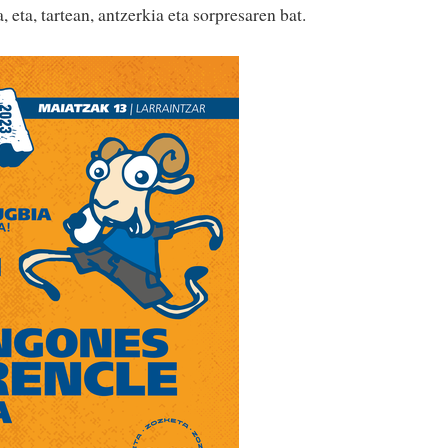
, eta, tartean, antzerkia eta sorpresaren bat.