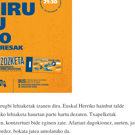
rugbi lehiaketak izanen dira. Euskal Herriko hainbat talde
ako lehiaketa hauetan parte hartu dezaten. Txapelketak
en, kontzertuei bide eginen zaie. Afariari dagokionez, aurten, j
ordez, bokata jatea antolatuko da.