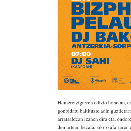
Hemeretzigarren edizio honetan, er
gonbidatu baitituzte adin guztietar
arratsaldean izanen dira eta, ondor
den urtean bezala, zikiro afariaren 