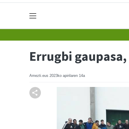
Errugbi gaupasa,
Amezti.eus
2023ko apirilaren 14a