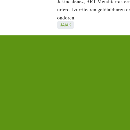
Jakina denez, BRT Menditarrak erru
urtero. Izurritearen geldialdiaren 
ondoren.
JAIAK