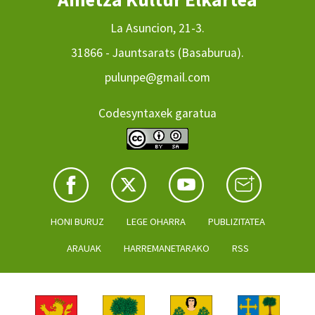
La Asuncion, 21-3.
31866 - Jauntsarats (Basaburua).
pulunpe@gmail.com
Codesyntaxek garatua
HONI BURUZ
LEGE OHARRA
PUBLIZITATEA
ARAUAK
HARREMANETARAKO
RSS