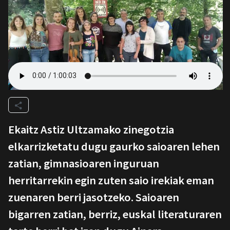
Ekaitz Astiz Ultzamako zinegotzia
elkarrizketatu dugu gaurko saioaren lehen
zatian, gimnasioaren inguruan
herritarrekin egin zuten saio irekiak eman
zuenaren berri jasotzeko. Saioaren
bigarren zatian, berriz, euskal literaturaren