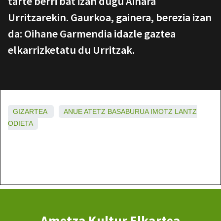
tarte berri bat izan dugu Ainara
Urritzarekin. Gaurkoa, gainera, berezia izan
da: Oihane Garmendia idazle gaztea
elkarrizketatu du Urritzak.
GIZARTEA
ANUE
ATETZ
BASABURUA
IMOTZ
LANTZ
ODIETA
Ametza Kultur Elkartea