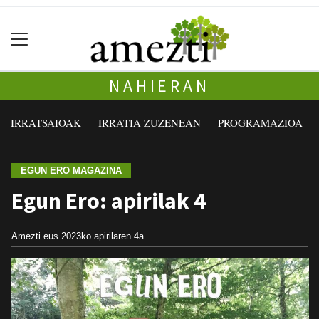
NAHIERAN
IRRATSAIOAK
IRRATIA ZUZENEAN
PROGRAMAZIOA
EGUN ERO MAGAZINA
Egun Ero: apirilak 4
Amezti.eus
2023ko apirilaren 4a