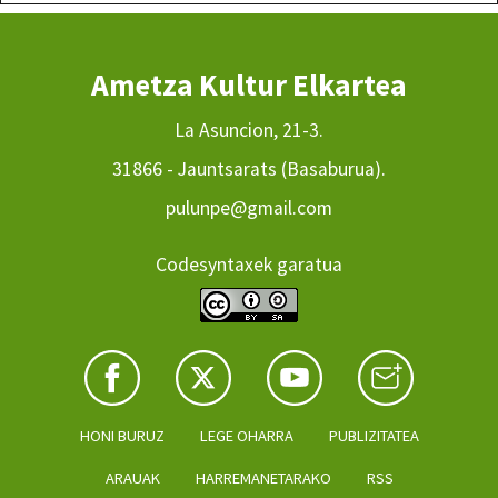
Ametza Kultur Elkartea
La Asuncion, 21-3.
31866 - Jauntsarats (Basaburua).
pulunpe@gmail.com
Codesyntaxek garatua
HONI BURUZ
LEGE OHARRA
PUBLIZITATEA
ARAUAK
HARREMANETARAKO
RSS