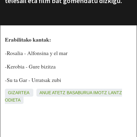
telesail eta film bat gomendatu dizkigu.
Erabilitako kantak:
-Rosalia - Alfonsina y el mar
-Kerobia - Gure bizitza
-Su ta Gar - Urratsak zubi
GIZARTEA
ANUE
ATETZ
BASABURUA
IMOTZ
LANTZ
ODIETA