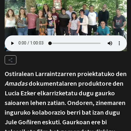
Ostiralean Larraintzarren proiektatuko den
Amadas
dokumentalaren produktore den
Lucia Ezker elkarrizketatu dugu gaurko
saioaren lehen zatian. Ondoren, zinemaren
inguruko kolaborazio berri bat izan dugu
Jule Goñiren eskuti. Gaurkoan ere bi