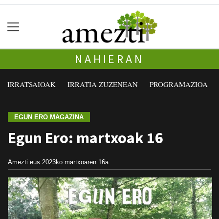
NAHIERAN
IRRATSAIOAK
IRRATIA ZUZENEAN
PROGRAMAZIOA
EGUN ERO MAGAZINA
Egun Ero: martxoak 16
Amezti.eus
2023ko martxoaren 16a