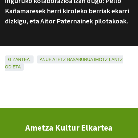
inguruko kolaborazioa izan dugu: Pello
Kañamaresek herri kiroleko berriak ekarri
dizkigu, eta Aitor Paternainek pilotakoak.
GIZARTEA
ANUE
ATETZ
BASABURUA
IMOTZ
LANTZ
ODIETA
Ametza Kultur Elkartea