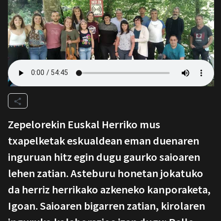
Zepelorekin Euskal Herriko mus
txapelketak eskualdean eman duenaren
inguruan hitz egin dugu gaurko saioaren
lehen zatian. Asteburu honetan jokatuko
da herriz herrikako azkeneko kanporaketa,
Igoan. Saioaren bigarren zatian, kirolaren