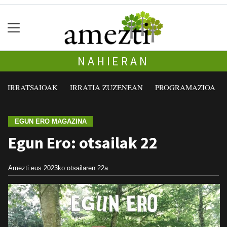
NAHIERAN
IRRATSAIOAK
IRRATIA ZUZENEAN
PROGRAMAZIOA
EGUN ERO MAGAZINA
Egun Ero: otsailak 22
Amezti.eus
2023ko otsailaren 22a