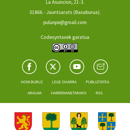
La Asuncion, 21-3.
31866 - Jauntsarats (Basaburua).
pulunpe@gmail.com
Codesyntaxek garatua
HONI BURUZ
LEGE OHARRA
PUBLIZITATEA
ARAUAK
HARREMANETARAKO
RSS