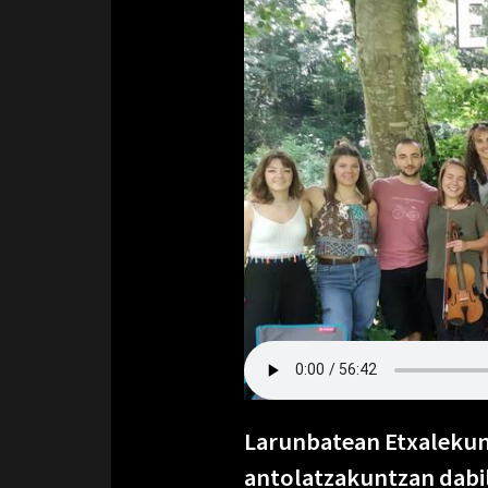
Larunbatean Etxalekun 
antolatzakuntzan dabile