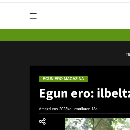
I
EGUN ERO MAGAZINA
Egun ero: ilbelt
Amezti.eus
2023ko urtarrilaren 18a