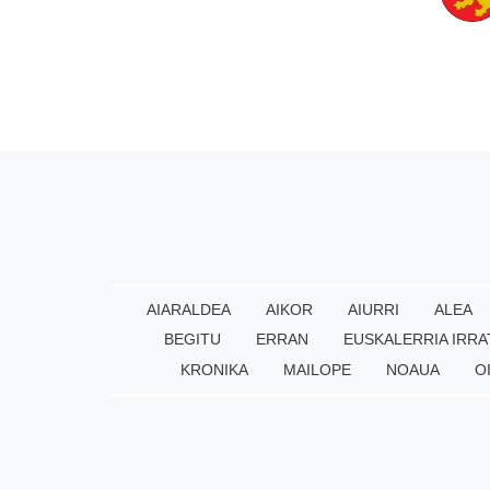
AIARALDEA
AIKOR
AIURRI
ALEA
BEGITU
ERRAN
EUSKALERRIA IRRA
KRONIKA
MAILOPE
NOAUA
O