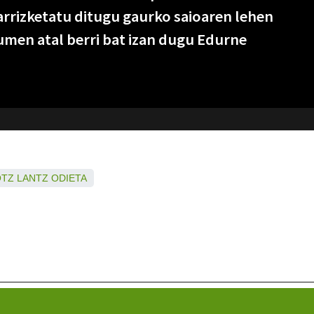
arrizketatu ditugu gaurko saioaren lehen
umen atal berri bat izan dugu Edurne
OTZ
LANTZ
ODIETA