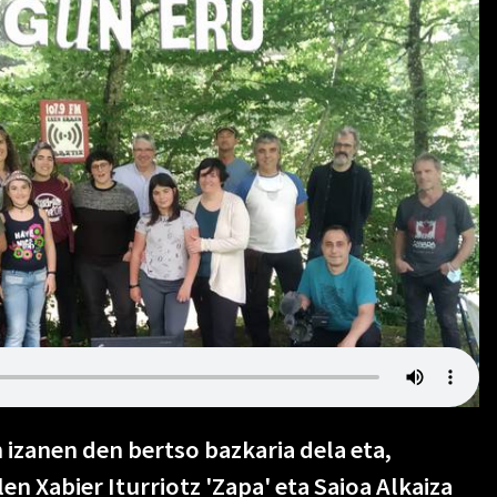
izanen den bertso bazkaria dela eta,
n Xabier Iturriotz 'Zapa' eta Saioa Alkaiza