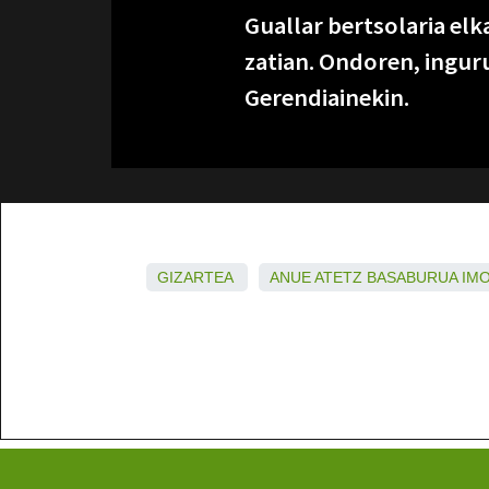
Guallar bertsolaria elk
zatian. Ondoren, ingur
Gerendiainekin.
GIZARTEA
ANUE
ATETZ
BASABURUA
IM