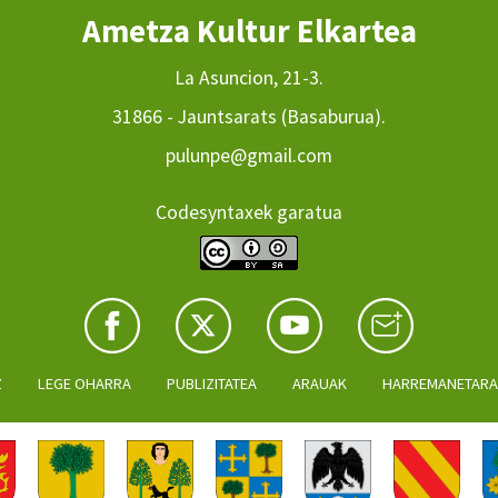
Ametza Kultur Elkartea
La Asuncion, 21-3.
31866 - Jauntsarats (Basaburua).
pulunpe@gmail.com
Codesyntaxek garatua
Z
LEGE OHARRA
PUBLIZITATEA
ARAUAK
HARREMANETAR