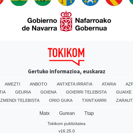
Gertuko informazioa, euskaraz
AMEZTI
ANBOTO
ANTXETA IRRATIA
ATARIA
AZP
TIA
GEURIA
GOIENA
GOIERRI TELEBISTA
GUAIXE
IZMENDI TELEBISTA
ORIO GUKA
TXINTXARRI
ZARAUT
Matx
Gurean
Ttap
Tokikom publizitatea
v16.25.0