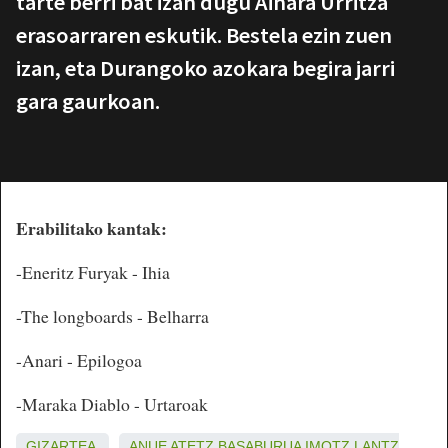
tarte berri bat izan dugu Ainara Urritza
erasoarraren eskutik. Bestela ezin zuen
izan, eta Durangoko azokara begira jarri
gara gaurkoan.
Erabilitako kantak:
-Eneritz Furyak - Ihia
-The longboards - Belharra
-Anari - Epilogoa
-Maraka Diablo - Urtaroak
GIZARTEA
ANUE
ATETZ
BASABURUA
IMOTZ
LANTZ