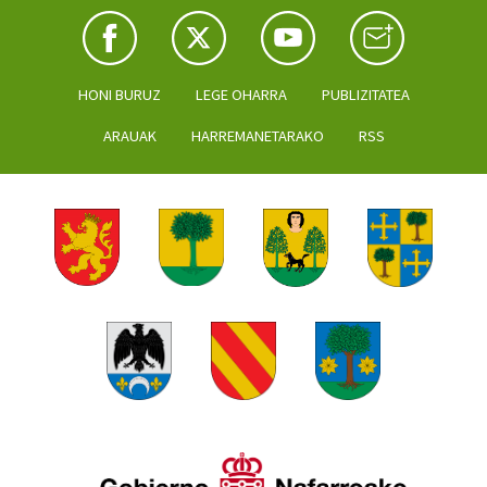
HONI BURUZ
LEGE OHARRA
PUBLIZITATEA
ARAUAK
HARREMANETARAKO
RSS