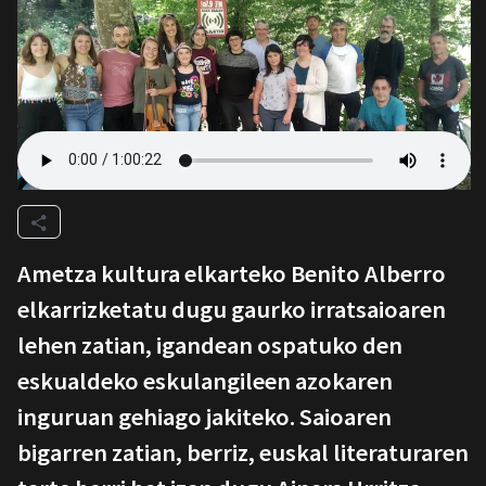
Ametza kultura elkarteko Benito Alberro
elkarrizketatu dugu gaurko irratsaioaren
lehen zatian, igandean ospatuko den
eskualdeko eskulangileen azokaren
inguruan gehiago jakiteko. Saioaren
bigarren zatian, berriz, euskal literaturaren