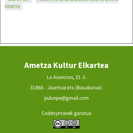
ODIETA
Ametza Kultur Elkartea
La Asuncion, 21-3.
31866 - Jauntsarats (Basaburua).
pulunpe@gmail.com
Codesyntaxek garatua