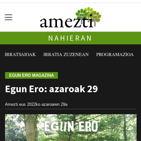
NAHIERAN
IRRATSAIOAK
IRRATIA ZUZENEAN
PROGRAMAZIOA
EGUN ERO MAGAZINA
Egun Ero: azaroak 29
Amezti.eus
2022ko azaroaren 29a