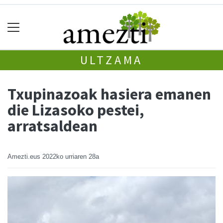
ULTZAMA
Txupinazoak hasiera emanen
die Lizasoko pestei,
arratsaldean
Amezti.eus
2022ko urriaren 28a