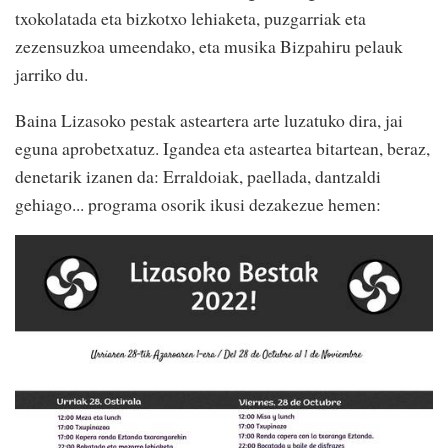
txokolatada eta bizkotxo lehiaketa, puzgarriak eta
zezensuzkoa umeendako, eta musika Bizpahiru pelauk
jarriko du.
Baina Lizasoko pestak asteartera arte luzatuko dira, jai
eguna aprobetxatuz. Igandea eta asteartea bitartean, beraz,
denetarik izanen da: Erraldoiak, paellada, dantzaldi
gehiago... programa osorik ikusi dezakezue hemen: