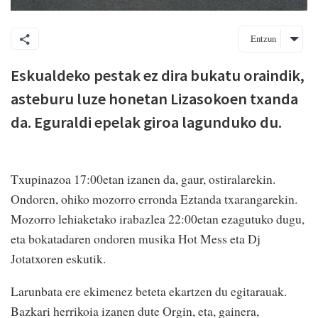
Entzun
Eskualdeko pestak ez dira bukatu oraindik,
asteburu luze honetan Lizasokoen txanda
da. Eguraldi epelak giroa lagunduko du.
Txupinazoa 17:00etan izanen da, gaur, ostiralarekin.
Ondoren, ohiko mozorro erronda Eztanda txarangarekin.
Mozorro lehiaketako irabazlea 22:00etan ezagutuko dugu,
eta bokatadaren ondoren musika Hot Mess eta Dj
Jotatxoren eskutik.
Larunbata ere ekimenez beteta ekartzen du egitarauak.
Bazkari herrikoia izanen dute Orgin, eta, gainera,