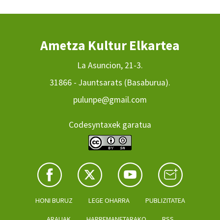
Ametza Kultur Elkartea
La Asuncion, 21-3.
31866 - Jauntsarats (Basaburua).
pulunpe@gmail.com
Codesyntaxek garatua
HONI BURUZ
LEGE OHARRA
PUBLIZITATEA
ARAUAK
HARREMANETARAKO
RSS