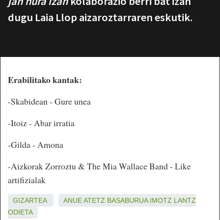
jan hura izan
kolaborazio berri bat izan
dugu Laia Llop aizaroztarraren eskutik.
Erabilitako kantak:
-Skabidean - Gure unea
-Itoiz - Abar irratia
-Gilda - Amona
-Aizkorak Zorroztu & The Mia Wallace Band - Like
artifizialak
GIZARTEA
ANUE
ATETZ
BASABURUA
IMOTZ
LANTZ
ODIETA