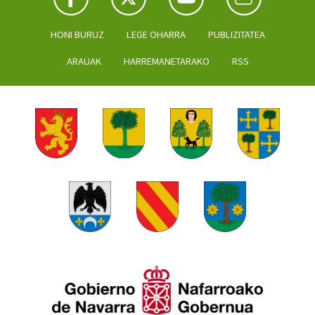
HONI BURUZ
LEGE OHARRA
PUBLIZITATEA
ARAUAK
HARREMANETARAKO
RSS