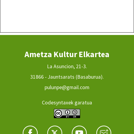
Ametza Kultur Elkartea
La Asuncion, 21-3.
31866 - Jauntsarats (Basaburua).
pulunpe@gmail.com
Codesyntaxek garatua