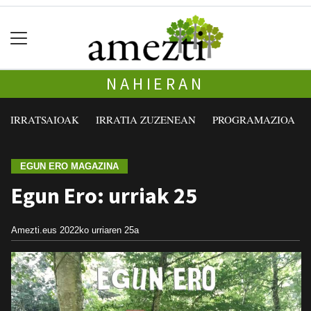
NAHIERAN
IRRATSAIOAK
IRRATIA ZUZENEAN
PROGRAMAZIOA
EGUN ERO MAGAZINA
Egun Ero: urriak 25
Amezti.eus
2022ko urriaren 25a