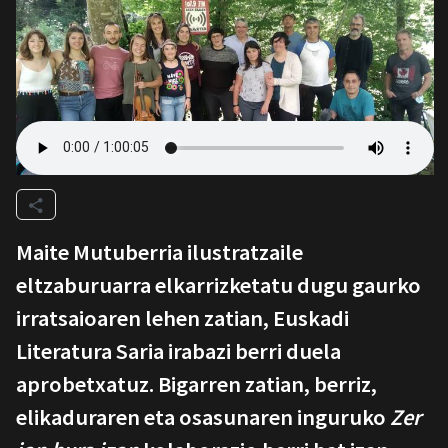
Maite Mutuberria ilustratzaile
eltzaburuarra elkarrizketatu dugu gaurko
irratsaioaren lehen zatian, Euskadi
Literatura Saria irabazi berri duela
aprobetxatuz. Bigarren zatian, berriz,
elikaduraren eta osasunaren inguruko
Zer