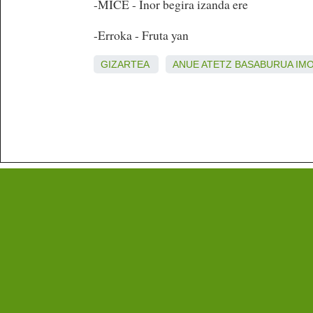
-MICE - Inor begira izanda ere
-Erroka - Fruta yan
GIZARTEA
ANUE
ATETZ
BASABURUA
IM