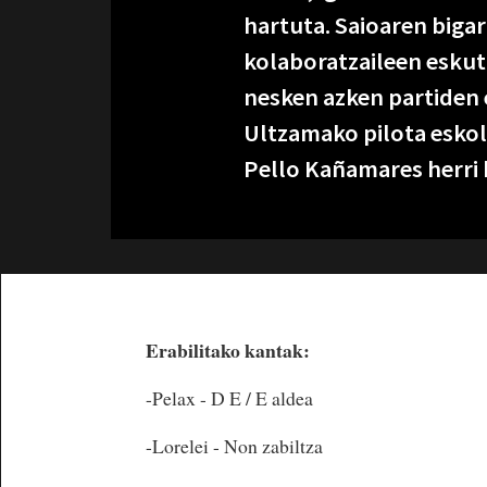
hartuta. Saioaren bigar
kolaboratzaileen eskut
nesken azken partiden 
Ultzamako pilota eskol
Pello Kañamares herri k
Erabilitako kantak:
-Pelax - D E / E aldea
-Lorelei - Non zabiltza