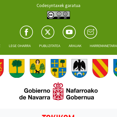
Codesyntaxek garatua
Z
LEGE OHARRA
PUBLIZITATEA
ARAUAK
HARREMANETAR