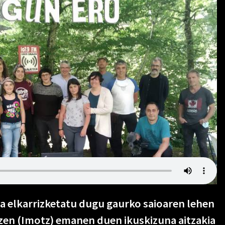
 elkarrizketatu dugu gaurko saioaren lehen
zen (Imotz) emanen duen ikuskizuna aitzakia