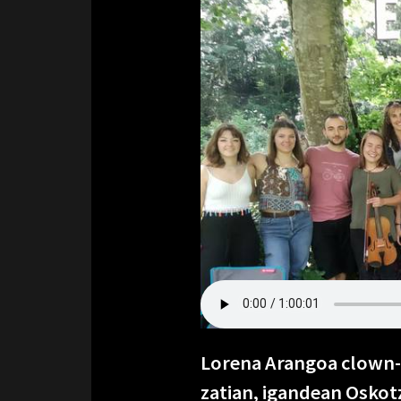
Lorena Arangoa clown-a
zatian, igandean Oskot