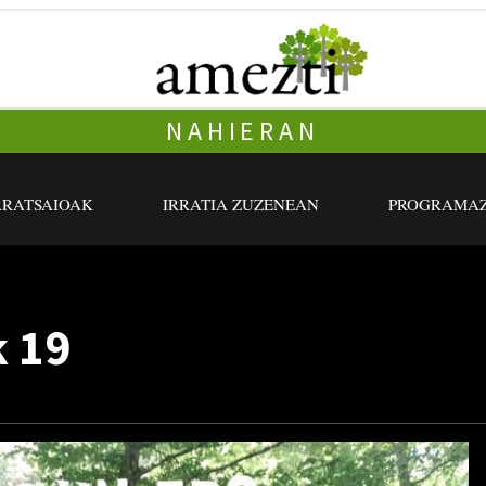
NAHIERAN
RRATSAIOAK
IRRATIA ZUZENEAN
PROGRAMAZ
k 19