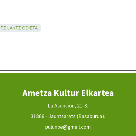
OTZ
LANTZ
ODIETA
Ametza Kultur Elkartea
La Asuncion, 21-3.
31866 - Jauntsarats (Basaburua).
pulunpe@gmail.com