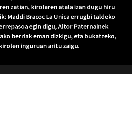
ren zatian, kirolaren atala izan dugu hiru
ik: Maddi Bracoc La Unica errugbi taldeko
errepasoa egin digu, Aitor Paternainek
ako berriak eman dizkigu, eta bukatzeko,
irolen inguruan aritu zaigu.