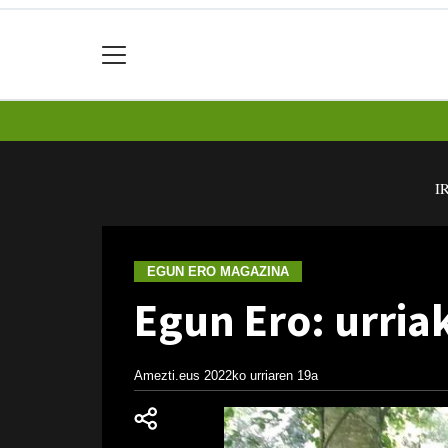
I
EGUN ERO MAGAZINA
Egun Ero: urria
Amezti.eus
2022ko urriaren 19a