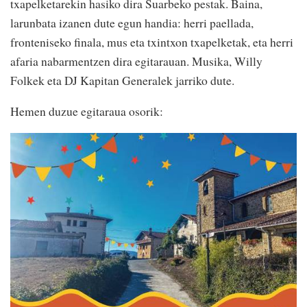
txapelketarekin hasiko dira Suarbeko pestak. Baina,
larunbata izanen dute egun handia: herri paellada,
fronteniseko finala, mus eta txintxon txapelketak, eta herri
afaria nabarmentzen dira egitarauan. Musika, Willy
Folkek eta DJ Kapitan Generalek jarriko dute.
Hemen duzue egitaraua osorik: