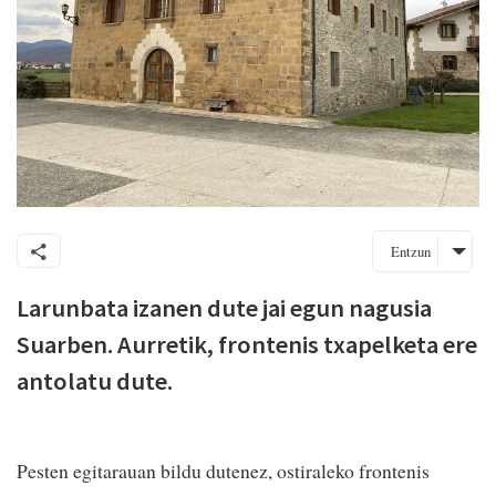
Entzun
Larunbata izanen dute jai egun nagusia
Suarben. Aurretik, frontenis txapelketa ere
antolatu dute.
Pesten egitarauan bildu dutenez, ostiraleko frontenis