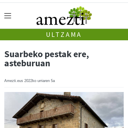
ULTZAMA
Suarbeko pestak ere,
asteburuan
Amezti.eus
2022ko urriaren 5a