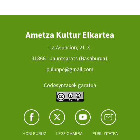
Ametza Kultur Elkartea
La Asuncion, 21-3.
31866 - Jauntsarats (Basaburua).
pulunpe@gmail.com
Codesyntaxek garatua
HONI BURUZ
LEGE OHARRA
PUBLIZITATEA