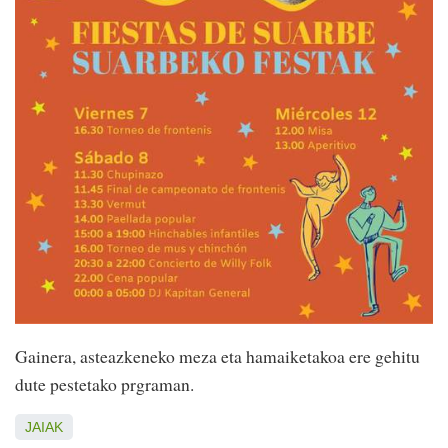
Gainera, asteazkeneko meza eta hamaiketakoa ere gehitu
dute pestetako prgraman.
JAIAK