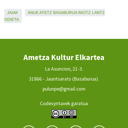
JAIAK
ANUE
ATETZ
BASABURUA
IMOTZ
LANTZ
ODIETA
Ametza Kultur Elkartea
La Asuncion, 21-3.
31866 - Jauntsarats (Basaburua).
pulunpe@gmail.com
Codesyntaxek garatua