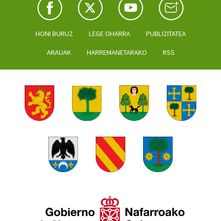
HONI BURUZ
LEGE OHARRA
PUBLIZITATEA
ARAUAK
HARREMANETARAKO
RSS