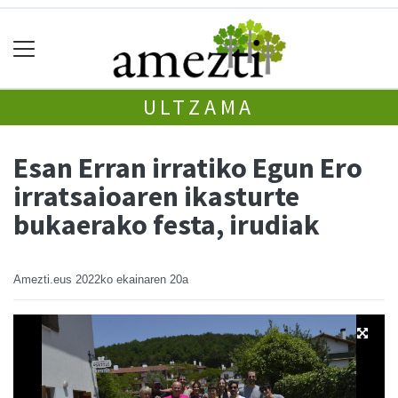
ULTZAMA
Esan Erran irratiko Egun Ero
irratsaioaren ikasturte
bukaerako festa, irudiak
Amezti.eus
2022ko ekainaren 20a