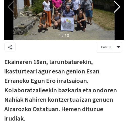
Entzun
Ekainaren 18an, larunbatarekin,
ikasturteari agur esan genion Esan
Erraneko Egun Ero irratsaioan.
Kolaboratzaileekin bazkaria eta ondoren
Nahiak Nahiren kontzertua izan genuen
Aizarozko Ostatuan. Hemen dituzue
irudiak.