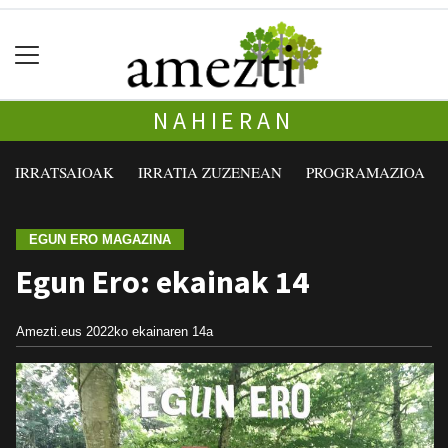
NAHIERAN
IRRATSAIOAK
IRRATIA ZUZENEAN
PROGRAMAZIOA
EGUN ERO MAGAZINA
Egun Ero: ekainak 14
Amezti.eus
2022ko ekainaren 14a