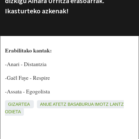
dizkigu Ainara Urritza erasoarrak.
Ikasturteko azkenak!
Erabilitako kantak:
-Anari - Distantzia
-Gaël Faye - Respire
-Assata - Egogolista
GIZARTEA
ANUE
ATETZ
BASABURUA
IMOTZ
LANTZ
ODIETA