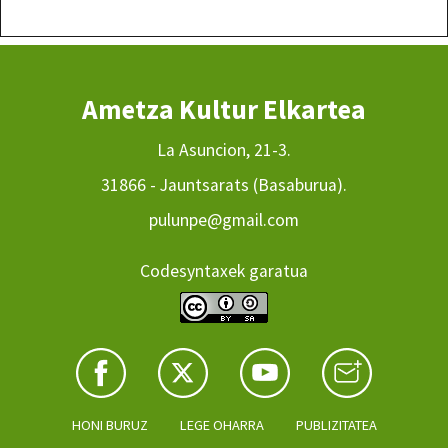
Ametza Kultur Elkartea
La Asuncion, 21-3.
31866 - Jauntsarats (Basaburua).
pulunpe@gmail.com
Codesyntaxek garatua
HONI BURUZ
LEGE OHARRA
PUBLIZITATEA