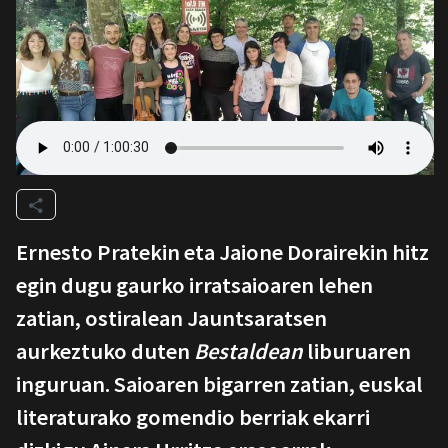
Ernesto Pratekin eta Jaione Dorairekin hitz
egin dugu gaurko irratsaioaren lehen
zatian, ostiralean Jauntsaratsen
aurkeztuko duten
Bestaldean
liburuaren
inguruan. Saioaren bigarren zatian, euskal
literaturako gomendio berriak ekarri