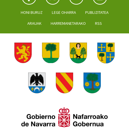
HONI BURUZ
LEGE OHARRA
PUBLIZITATEA
ARAUAK
HARREMANETARAKO
RSS