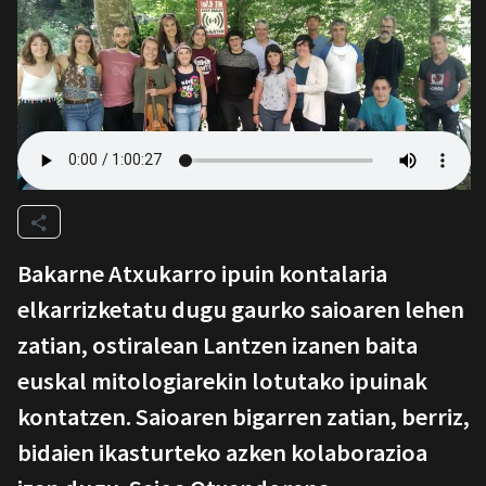
Bakarne Atxukarro ipuin kontalaria
elkarrizketatu dugu gaurko saioaren lehen
zatian, ostiralean Lantzen izanen baita
euskal mitologiarekin lotutako ipuinak
kontatzen. Saioaren bigarren zatian, berriz,
bidaien ikasturteko azken kolaborazioa