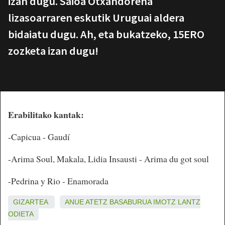
izan dugu. Saioa Otxandorena
lizasoarraren eskutik Uruguai aldera
bidaiatu dugu. Ah, eta bukatzeko, 15ERO
zozketa izan dugu!
Erabilitako kantak:
-Capicua - Gaudí
-Arima Soul, Makala, Lidia Insausti - Arima du got soul
-Pedrina y Rio - Enamorada
GIZARTEA
ANUE
ATETZ
BASABURUA
IMOTZ
LANTZ
ODIETA