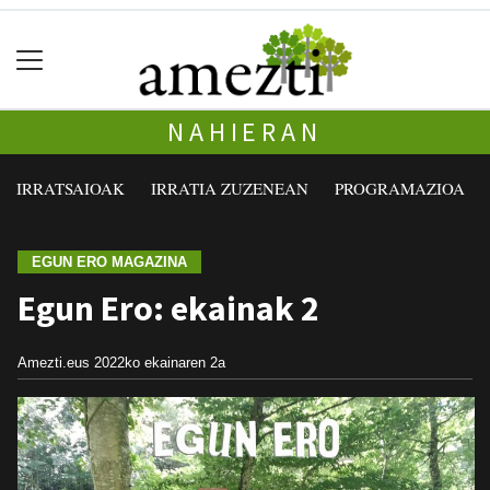
NAHIERAN
IRRATSAIOAK
IRRATIA ZUZENEAN
PROGRAMAZIOA
EGUN ERO MAGAZINA
Egun Ero: ekainak 2
Amezti.eus
2022ko ekainaren 2a