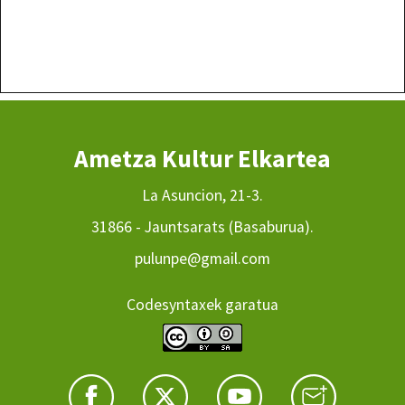
Ametza Kultur Elkartea
La Asuncion, 21-3.
31866 - Jauntsarats (Basaburua).
pulunpe@gmail.com
Codesyntaxek garatua