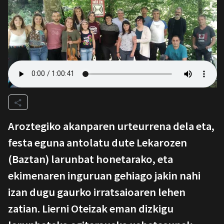
Aroztegiko akanparen urteurrena dela eta,
festa eguna antolatu dute Lekarozen
(Baztan) larunbat honetarako, eta
ekimenaren inguruan gehiago jakin nahi
izan dugu gaurko irratsaioaren lehen
zatian. Lierni Oteizak eman dizkigu