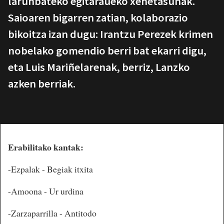
larunbateko egitaraueko xehetasunak.
Saioaren bigarren zatian, kolaborazio
bikoitza izan dugu: Irantzu Perezek krimen
nobelako gomendio berri bat ekarri digu,
eta Luis Mariñelarenak, berriz, Lanzko
azken berriak.
Erabilitako kantak:
-Ezpalak - Begiak itxita
-Amoona - Ur urdina
-Zarzaparrilla - Antitodo