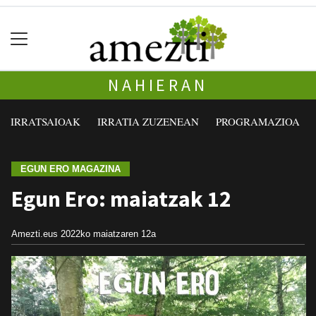
NAHIERAN
IRRATSAIOAK
IRRATIA ZUZENEAN
PROGRAMAZIOA
EGUN ERO MAGAZINA
Egun Ero: maiatzak 12
Amezti.eus
2022ko maiatzaren 12a