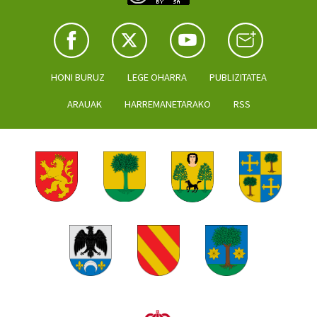
HONI BURUZ
LEGE OHARRA
PUBLIZITATEA
ARAUAK
HARREMANETARAKO
RSS