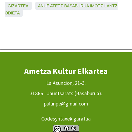
GIZARTEA
ANUE
ATETZ
BASABURUA
IMOTZ
LANTZ
ODIETA
Ametza Kultur Elkartea
La Asuncion, 21-3.
31866 - Jauntsarats (Basaburua).
pulunpe@gmail.com
Codesyntaxek garatua