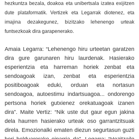
hezkuntza bezala, doakoa eta unibertsala izatea exijitzen
dute plataformatik. Vertizek eta Legarrak diotenez, eta
imajina dezakegunez, bizitzako lehenengo urteak
funtsezkoak dira garapenerako.
Amaia Legarra: “Lehenengo hiru urteetan garatzen
dira gure garunaren hiru laurdenak. Hasierako
esperientzia eta harreman horiek zenbat eta
sendoagoak izan, zenbat eta esperientzia
positiboagoak eduki, orduan eta nortasun
sendoagoa, autoestimu indartsuagoa... ondorengo
pertsona horiek gutxienez orekatuagoak izanen
dira”. Maite Vertiz: “Nik uste dut gaur egun jakina
dela haurren hasierako urteak oso garrantzitsuak
direla. Emozionalki ematen diezun segurtasun guzti
hori helduarorako oinarria da”. Legarra: “Hezitzaile