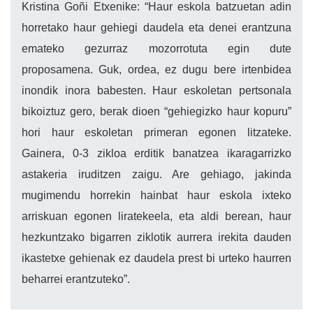
Kristina Goñi Etxenike: “Haur eskola batzuetan adin
horretako haur gehiegi daudela eta denei erantzuna
emateko gezurraz mozorrotuta egin dute
proposamena. Guk, ordea, ez dugu bere irtenbidea
inondik inora babesten. Haur eskoletan pertsonala
bikoiztuz gero, berak dioen “gehiegizko haur kopuru”
hori haur eskoletan primeran egonen litzateke.
Gainera, 0-3 zikloa erditik banatzea ikaragarrizko
astakeria iruditzen zaigu. Are gehiago, jakinda
mugimendu horrekin hainbat haur eskola ixteko
arriskuan egonen liratekeela, eta aldi berean, haur
hezkuntzako bigarren ziklotik aurrera irekita dauden
ikastetxe gehienak ez daudela prest bi urteko haurren
beharrei erantzuteko”.