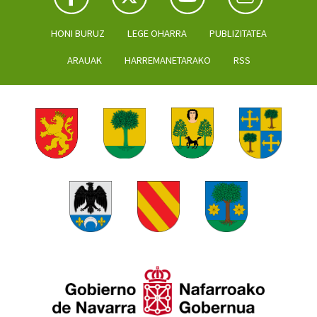
HONI BURUZ
LEGE OHARRA
PUBLIZITATEA
ARAUAK
HARREMANETARAKO
RSS