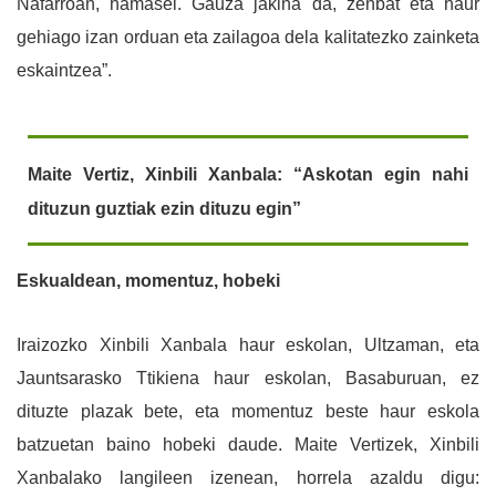
Nafarroan, hamasei. Gauza jakina da, zenbat eta haur
gehiago izan orduan eta zailagoa dela kalitatezko zainketa
eskaintzea”.
Maite Vertiz, Xinbili Xanbala: “Askotan egin nahi
dituzun guztiak ezin dituzu egin”
Eskualdean, momentuz, hobeki
Iraizozko Xinbili Xanbala haur eskolan, Ultzaman, eta
Jauntsarasko Ttikiena haur eskolan, Basaburuan, ez
dituzte plazak bete, eta momentuz beste haur eskola
batzuetan baino hobeki daude. Maite Vertizek, Xinbili
Xanbalako langileen izenean, horrela azaldu digu: