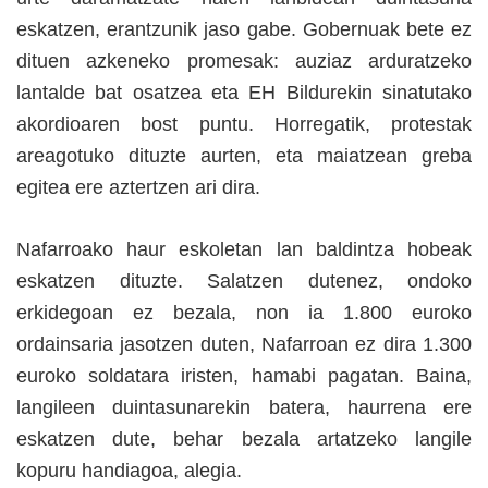
eskatzen, erantzunik jaso gabe. Gobernuak bete ez
dituen azkeneko promesak: auziaz arduratzeko
lantalde bat osatzea eta EH Bildurekin sinatutako
akordioaren bost puntu. Horregatik, protestak
areagotuko dituzte aurten, eta maiatzean greba
egitea ere aztertzen ari dira.
Nafarroako haur eskoletan lan baldintza hobeak
eskatzen dituzte. Salatzen dutenez, ondoko
erkidegoan ez bezala, non ia 1.800 euroko
ordainsaria jasotzen duten, Nafarroan ez dira 1.300
euroko soldatara iristen, hamabi pagatan. Baina,
langileen duintasunarekin batera, haurrena ere
eskatzen dute, behar bezala artatzeko langile
kopuru handiagoa, alegia.