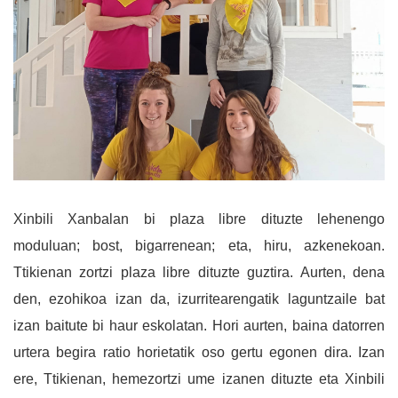
Xinbili Xanbalan bi plaza libre dituzte lehenengo
moduluan; bost, bigarrenean; eta, hiru, azkenekoan.
Ttikienan zortzi plaza libre dituzte guztira. Aurten, dena
den, ezohikoa izan da, izurritearengatik laguntzaile bat
izan baitute bi haur eskolatan. Hori aurten, baina datorren
urtera begira ratio horietatik oso gertu egonen dira. Izan
ere, Ttikienan, hemezortzi ume izanen dituzte eta Xinbili