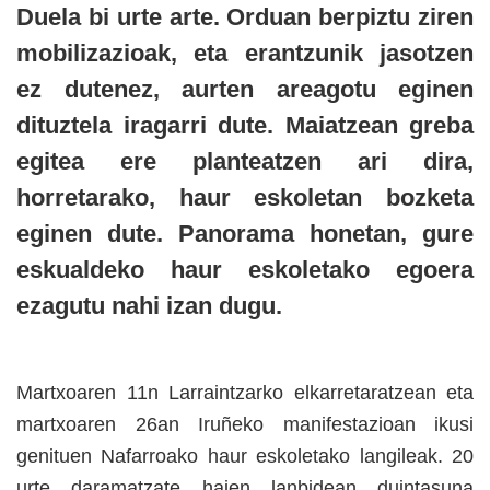
Duela bi urte arte. Orduan berpiztu ziren
mobilizazioak, eta erantzunik jasotzen
ez dutenez, aurten areagotu eginen
dituztela iragarri dute. Maiatzean greba
egitea ere planteatzen ari dira,
horretarako, haur eskoletan bozketa
eginen dute. Panorama honetan, gure
eskualdeko haur eskoletako egoera
ezagutu nahi izan dugu.
Martxoaren 11n Larraintzarko elkarretaratzean eta
martxoaren 26an Iruñeko manifestazioan ikusi
genituen Nafarroako haur eskoletako langileak. 20
urte daramatzate haien lanbidean duintasuna