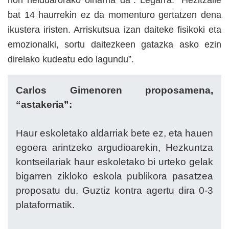
bat 14 haurrekin ez da momenturo gertatzen dena
ikustera iristen. Arriskutsua izan daiteke fisikoki eta
emozionalki, sortu daitezkeen gatazka asko ezin
direlako kudeatu edo lagundu”.
Carlos Gimenoren proposamena,
“astakeria”:
Haur eskoletako aldarriak bete ez, eta hauen
egoera arintzeko argudioarekin, Hezkuntza
kontseilariak haur eskoletako bi urteko gelak
bigarren zikloko eskola publikora pasatzea
proposatu du. Guztiz kontra agertu dira 0-3
plataformatik.