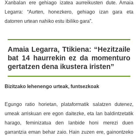
Xanbalan ere gehiago izatea aurreikusten dute. Amaia
Legarra: “Aurten, honezkero, gehiago izan gara eta
datorren urtean nahiko estu ibiliko gara”.
Amaia Legarra, Ttikiena: “Hezitzaile
bat 14 haurrekin ez da momenturo
gertatzen dena ikustera iristen”
Bizitzako lehenengo urteak, funtsezkoak
Egungo ratio horietan, plataformatik salatzen dutenez,
umeak arriskuan ere egon daitezke, eta lan baldintzetatik
harago, feminizatua den lanbide honi merezi duen
garrantzia eman behar zaio. Hain zuzen ere, gainontzeko