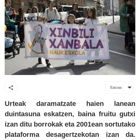
Entzun
Urteak daramatzate haien lanean
duintasuna eskatzen, baina fruitu gutxi
izan ditu borrokak eta 2001ean sortutako
plataforma desagertzekotan izan da.