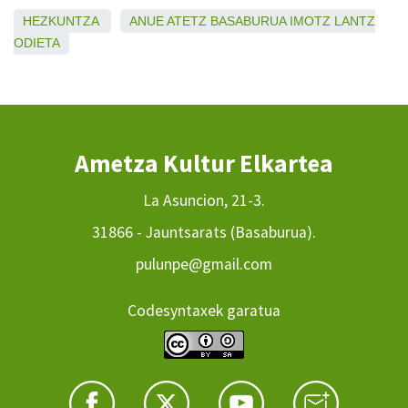
HEZKUNTZA
ANUE
ATETZ
BASABURUA
IMOTZ
LANTZ
ODIETA
Ametza Kultur Elkartea
La Asuncion, 21-3.
31866 - Jauntsarats (Basaburua).
pulunpe@gmail.com
Codesyntaxek garatua