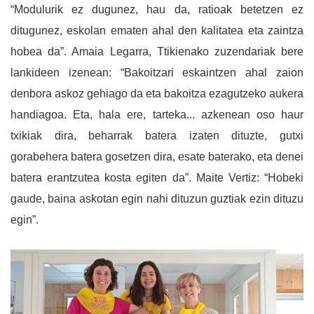
“Modulurik ez dugune
z, hau da, ratioak betetzen ez
ditugunez, eskolan ematen ahal den kalitatea eta zaintza
hobea da”. Amaia Legarra, Ttikienako zuzendariak bere
lankideen izenean: “Bakoitzari eskaintzen ahal zaion
denbora askoz gehiago da eta bakoitza ezagutzeko aukera
handiagoa. Eta, hala ere, tarteka... azkenean oso haur
txikiak dira, beharrak batera izaten dituzte, gutxi
gorabehera batera gosetzen dira, esate baterako, eta denei
batera erantzutea kosta egiten da”. Maite Vertiz: “Hobeki
gaude, baina askotan egin nahi dituzun guztiak ezin dituzu
egin”.