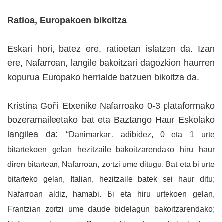
Ratioa, Europakoen bikoitza
Eskari hori, batez ere, ratioetan islatzen da. Izan
ere, Nafarroan, langile bakoitzari dagozkion haurren
kopurua Europako herrialde batzuen bikoitza da.
Kristina Goñi Etxenike Nafarroako 0-3 plataformako
bozeramaileetako bat eta Baztango Haur Eskolako
langilea da: “
Danimarkan, adibidez, 0 eta 1 urte
bitartekoen gelan hezitzaile bakoitzarendako hiru haur
diren bitartean, Nafarroan, zortzi ume ditugu. Bat eta bi urte
bitarteko gelan, Italian, hezitzaile batek sei haur ditu;
Nafarroan aldiz, hamabi. Bi eta hiru urtekoen gelan,
Frantzian zortzi ume daude bidelagun bakoitzarendako;