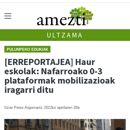
ULTZAMA
PULUNPEKO EDUKIAK
[ERREPORTAJEA] Haur
eskolak: Nafarroako 0-3
plataformak mobilizazioak
iragarri ditu
Itziar Perez Argomaniz
2022ko apirilaren 28a