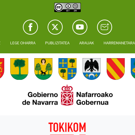
Z
LEGE OHARRA
PUBLIZITATEA
ARAUAK
HARREMANETAR