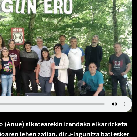
 (Anue) alkatearekin izandako elkarrizketa
oaren lehen zatian, diru-laguntza bati esker