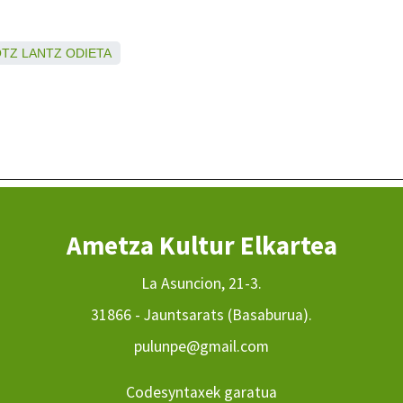
OTZ
LANTZ
ODIETA
Ametza Kultur Elkartea
La Asuncion, 21-3.
31866 - Jauntsarats (Basaburua).
pulunpe@gmail.com
Codesyntaxek garatua