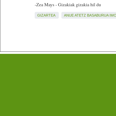
-Zea Mays - Gizakiak gizakia hil du
GIZARTEA
ANUE
ATETZ
BASABURUA
IM