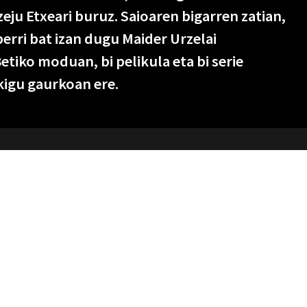
zeju Etxeari buruz. Saioaren bigarren zatian,
erri bat izan dugu Maider Urzelai
etiko moduan, bi pelikula eta bi serie
igu gaurkoan ere.