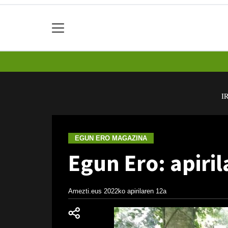
I
EGUN ERO MAGAZINA
Egun Ero: apiril
Amezti.eus
2022ko apirilaren 12a