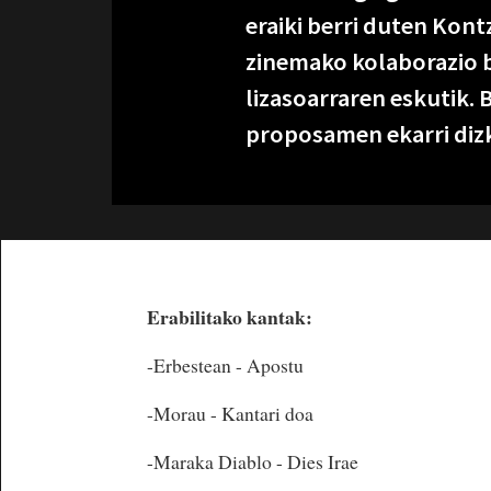
eraiki berri duten Kont
zinemako kolaborazio b
lizasoarraren eskutik. B
proposamen ekarri dizk
Erabilitako kantak:
-Erbestean - Apostu
-Morau - Kantari doa
-Maraka Diablo - Dies Irae