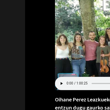
Oihane Perez Leazkueko
entzun dugu gaurko sai