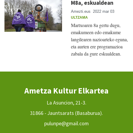
M8a, eskualdean
Amezti.eus
2022 mar 03
ULTZAMA
Martxoaren 8a gertu dugu,
emakumeen edo emakume
langilearen nazioarteko eguna,
eta aurten ere programazioa
zabala da gure eskualdean.
Ametza Kultur Elkartea
La Asuncion, 21-3.
31866 - Jauntsarats (Basaburua).
pulunpe@gmail.com