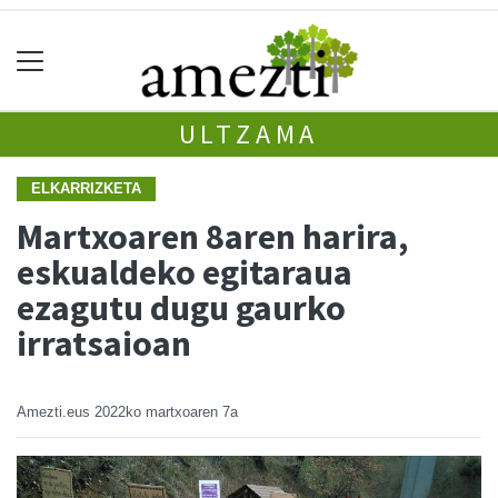
ULTZAMA
ELKARRIZKETA
Martxoaren 8aren harira,
eskualdeko egitaraua
ezagutu dugu gaurko
irratsaioan
Amezti.eus
2022ko martxoaren 7a