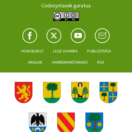
Codesyntaxek garatua
HONI BURUZ
LEGE OHARRA
PUBLIZITATEA
ARAUAK
HARREMANETARAKO
RSS