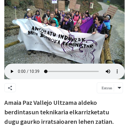
Entzun
Amaia Paz Vallejo Ultzama aldeko
berdintasun teknikaria elkarrizketatu
dugu gaurko irratsaioaren lehen zatian.