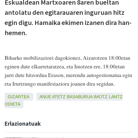
Eskualdean Martxoaren 8aren bueltan
antolatu den egitarauaren inguruan hitz
egin digu. Hamaika ekimen izanen dira han-
hemen.
Biharko mobilizazioei dagokionez, Aizarotzen 18:00etan
eginen dute elkarretaratzea, eta Imotzen ere, 18:00etan
jarri dute hitzordua Erason, merendu autogestionatua egin
eta Irurtzungo manifestaziora joanen dira segidan.
GIZARTEA
ANUE
ATETZ
BASABURUA
IMOTZ
LANTZ
ODIETA
Erlazionatuak