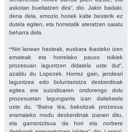
askotan bueltatzen dira”, dio. Jakin badaki,
dena dela, emozio horiek kalte besterik ez
dutela egiten, eta horretatik ateratzen saiatu
beharra dela.
“
Niri lanean hasteak, euskara ikasteko izen
emateak eta horrelako pauso txikiek
prozesuan laguntzen didatela uste dut”,
azaldu du Lopezek. Horrez gain, jendeari
laguntzea edo boluntariotza desberdinak
egitea ere suizidioaren ondorengo dolu
prozesuetan lagungarria izan daitekeela
uste du. “Baina tira, bakoitzak prozesua
eramateko modu desberdinak izanen ditu,
eta garrantzitsua da hori eta norbere
denborak errespetatzen jakitea”, dio. Lopezi,