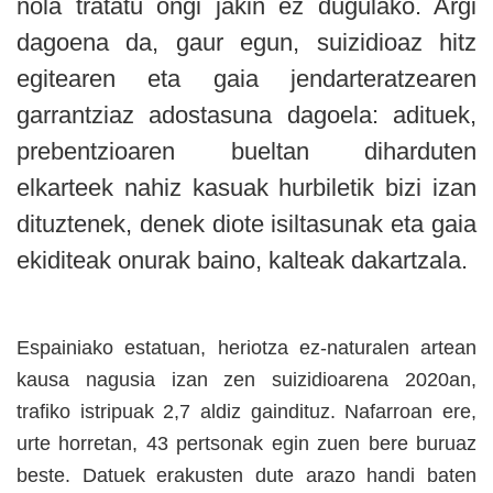
nola tratatu ongi jakin ez dugulako. Argi
dagoena da, gaur egun, suizidioaz hitz
egitearen eta gaia jendarteratzearen
garrantziaz adostasuna dagoela: adituek,
prebentzioaren bueltan diharduten
elkarteek nahiz kasuak hurbiletik bizi izan
dituztenek, denek diote isiltasunak eta gaia
ekiditeak onurak baino, kalteak dakartzala.
Espainiako estatuan, heriotza ez-naturalen artean
kausa nagusia izan zen suizidioarena 2020an,
trafiko istripuak 2,7 aldiz gaindituz. Nafarroan ere,
urte horretan, 43 pertsonak egin zuen bere buruaz
beste. Datuek erakusten dute arazo handi baten