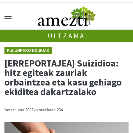
ULTZAMA
PULUNPEKO EDUKIAK
[ERREPORTAJEA] Suizidioa:
hitz egiteak zauriak
orbaintzea eta kasu gehiago
ekiditea dakartzalako
Amezti.eus
2022ko otsailaren 23a