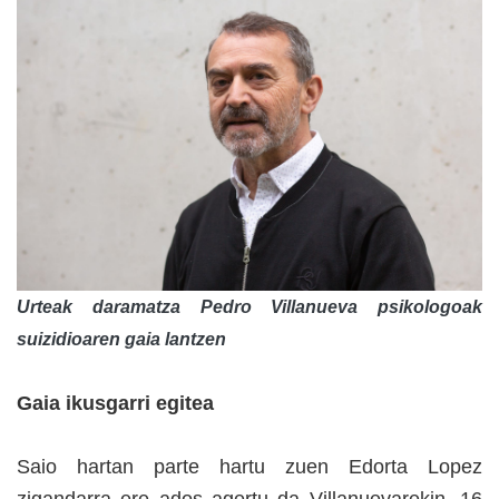
Urteak daramatza Pedro Villanueva psikologoak
suizidioaren gaia lantzen
Gaia ikusgarri egitea
Saio hartan parte hartu zuen Edorta Lopez