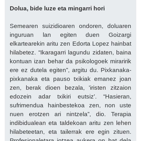
Dolua, bide luze eta mingarri hori
Semearen suizidioaren ondoren, doluaren
inguruan lan egiten duen Goizargi
elkartearekin aritu zen Edorta Lopez hainbat
hilabetez. “Ikaragarri lagundu zidaten, baina
kontuan izan behar da psikologoek miraririk
ere ez dutela egiten”, argitu du. Pixkanaka-
pixkanaka eta pauso txikiak emanez joan
zen, berak dioen bezala, 'iristen zitzaion
edozein adar txikiri eutsiz'. “Hasieran,
sufrimendua hainbestekoa zen, non uste
nuen erotzen ari nintzela”, dio. Terapia
indibidualean eta taldekoan aritu zen lehen
hilabeteetan, eta tailerrak ere egin zituen.
Profesionaletara jotzea aukera on bat dela