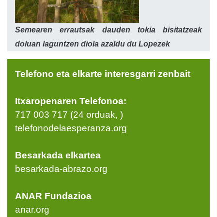
Semearen errautsak dauden tokia bisitatzeak
doluan laguntzen diola azaldu du Lopezek
Telefono eta elkarte interesgarri zenbait
Itxaropenaren Telefonoa:
717 003 717 (24 orduak, )
telefonodelaesperanza.org
Besarkada elkartea
besarkada-abrazo.org
ANAR Fundazioa
anar.org