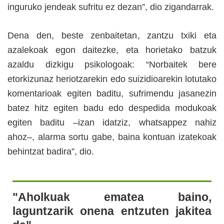
inguruko jendeak sufritu ez dezan”, dio zigandarrak.
Dena den, beste zenbaitetan, zantzu txiki eta
azalekoak egon daitezke, eta horietako batzuk
azaldu dizkigu psikologoak: “Norbaitek bere
etorkizunaz heriotzarekin edo suizidioarekin lotutako
komentarioak egiten baditu, sufrimendu jasanezin
batez hitz egiten badu edo despedida modukoak
egiten baditu –izan idatziz, whatsappez nahiz
ahoz–, alarma sortu gabe, baina kontuan izatekoak
behintzat badira”, dio.
"Aholkuak ematea baino,
laguntzarik onena entzuten jakitea