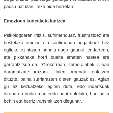
pausu bat izan liteke bide horretan.
Emozioen kudeaketa lantzea
Psikologoaren iritziz, sufrimenduaz, frustrazioez eta
bestelako emozio eta sentimendu negatiboez hitz
egiteko ezintasun handia dago gaurko jendartean,
eta pixkanaka horri buelta ematen hastea ere
garrantzitsua da. “Orokorrean, seme-alabak isilean
daramatzate arazoak. Haien lorpenak kontatzen
dituzte, baina sufriarazten dieten gauzak ez. Agian
gu ez kezkatzeko egiten dute, edo indartsuak
direnaren irudia mantendu nahi dutelako, hori baita
behin eta berriz transmititzen dieguna”.