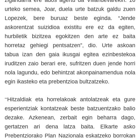
zigandarra ere ados agertu da Villanuevarekin. 16
urteko semea, Joar, duela urte batzuk galdu zuen
Lopezek, bere buruaz beste eginda. “Jende
askorentzat suizidioa existitu ere ez da egiten,
hurbiletik bizitzea egokitzen den arte ez baita
horretaz gehiegi pentsatzen”, dio. Urte askoan
tabua izan den gaia ikusgai egitea ezinbestekoa
iruditzen zaio berari ere, sufritzen duen jende horri
nola lagundu, edo behintzat akonpainamendua nola
egin ikasteko eta prebentzioa bultzatzeko.
“
Hitzaldiak eta horrelakoak antolatzeak eta gure
esperientziak kontatzeak beste batzuentzako balio
dezake. Azkenean, zerbait egin beharra dago,
gertatzen ari dena latza baita. Elkarte asko
Prebentziorako Plan Nazionala eskatzeko borrokan