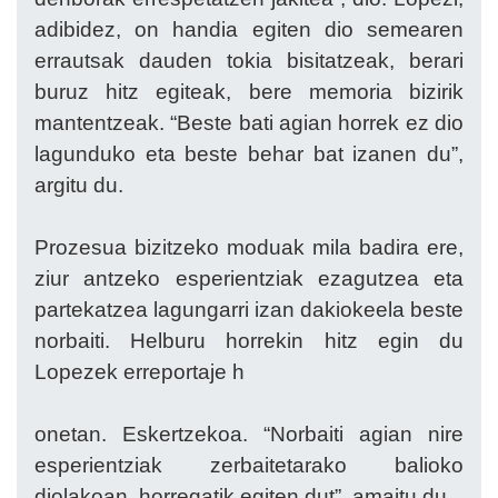
adibidez, on handia egiten dio semearen
errautsak dauden tokia bisitatzeak, berari
buruz hitz egiteak, bere memoria bizirik
mantentzeak. “Beste bati agian horrek ez dio
lagunduko eta beste behar bat izanen du”,
argitu du.
Prozesua bizitzeko moduak mila badira ere,
ziur antzeko esperientziak ezagutzea eta
partekatzea lagungarri izan dakiokeela beste
norbaiti. Helburu horrekin hitz egin du
Lopezek erreportaje h
onetan. Eskertzekoa. “Norbaiti agian nire
esperientziak zerbaitetarako balioko
diolakoan, horregatik egiten dut”, amaitu du.