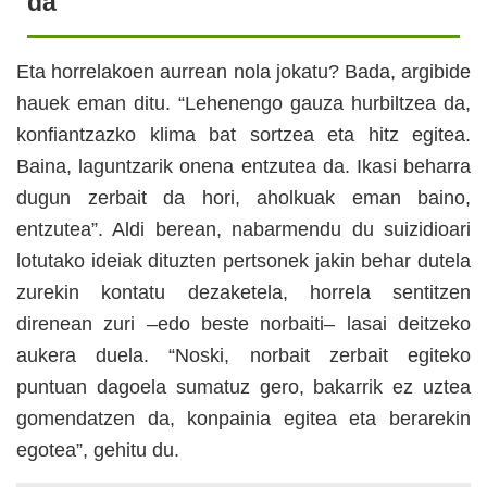
da"
Eta horrelakoen aurrean nola jokatu? Bada, argibide
hauek eman ditu. “Lehenengo gauza hurbiltzea da,
konfiantzazko klima bat sortzea eta hitz egitea.
Baina, laguntzarik onena entzutea da. Ikasi beharra
dugun zerbait da hori, aholkuak eman baino,
entzutea”. Aldi berean, nabarmendu du suizidioari
lotutako ideiak dituzten pertsonek jakin behar dutela
zurekin kontatu dezaketela, horrela sentitzen
direnean zuri –edo beste norbaiti– lasai deitzeko
aukera duela. “Noski, norbait zerbait egiteko
puntuan dagoela sumatuz gero, bakarrik ez uztea
gomendatzen da, konpainia egitea eta berarekin
egotea”, gehitu du.