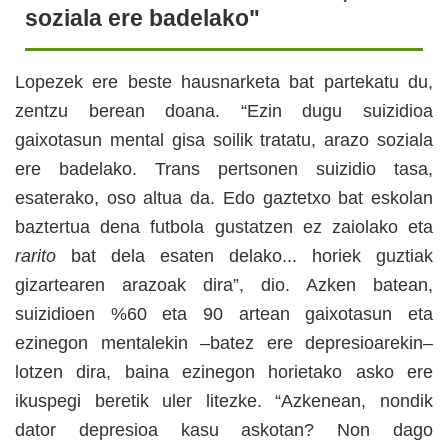
soziala ere badelako"
Lopezek ere beste hausnarketa bat partekatu du,
zentzu berean doana. “Ezin dugu suizidioa
gaixotasun mental gisa soilik tratatu, arazo soziala
ere badelako. Trans pertsonen suizidio tasa,
esaterako, oso altua da. Edo gaztetxo bat eskolan
baztertua dena futbola gustatzen ez zaiolako eta
rarito
bat dela esaten delako... horiek guztiak
gizartearen arazoak dira”, dio. Azken batean,
suizidioen %60 eta 90 artean gaixotasun eta
ezinegon mentalekin –batez ere depresioarekin–
lotzen dira, baina ezinegon horietako asko ere
ikuspegi beretik uler litezke. “Azkenean, nondik
dator depresioa kasu askotan? Non dago