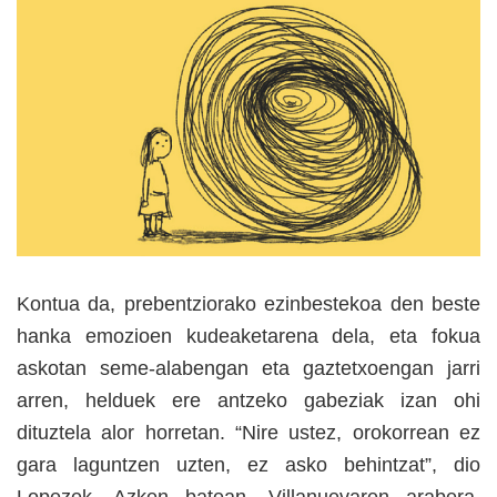
Kontua da, prebentziorako ezinbestekoa den beste
hanka emozioen kudeaketarena dela, eta fokua
askotan seme-alabengan eta gaztetxoengan jarri
arren, helduek ere antzeko gabeziak izan ohi
dituztela alor horretan. “Nire ustez, orokorrean ez
gara laguntzen uzten, ez asko behintzat”, dio
Lopezek. Azken batean, Villanuevaren arabera,