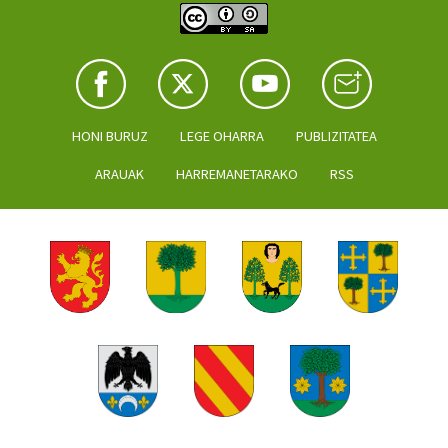
HONI BURUZ
LEGE OHARRA
PUBLIZITATEA
ARAUAK
HARREMANETARAKO
RSS