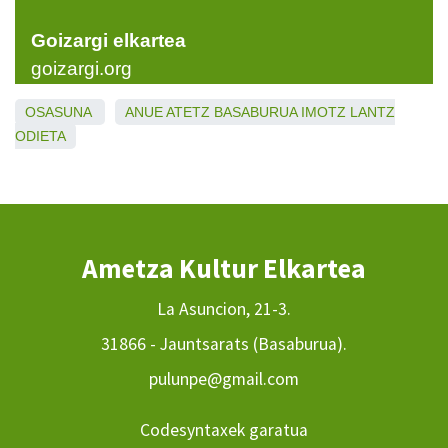
Goizargi elkartea
goizargi.org
OSASUNA
ANUE
ATETZ
BASABURUA
IMOTZ
LANTZ
ODIETA
Ametza Kultur Elkartea
La Asuncion, 21-3.
31866 - Jauntsarats (Basaburua).
pulunpe@gmail.com
Codesyntaxek garatua