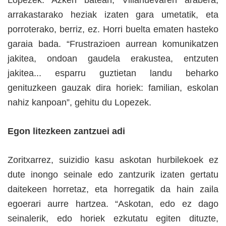
arrakastarako heziak izaten gara umetatik, eta
porroterako, berriz, ez. Horri buelta ematen hasteko
garaia bada. “Frustrazioen aurrean komunikatzen
jakitea, ondoan gaudela erakustea, entzuten
jakitea... esparru guztietan landu beharko
genituzkeen gauzak dira horiek: familian, eskolan
nahiz kanpoan”, gehitu du Lopezek.
Egon litezkeen zantzuei adi
Zoritxarrez, suizidio kasu askotan hurbilekoek ez
dute inongo seinale edo zantzurik izaten gertatu
daitekeen horretaz, eta horregatik da hain zaila
egoerari aurre hartzea. “Askotan, edo ez dago
seinalerik, edo horiek ezkutatu egiten dituzte,