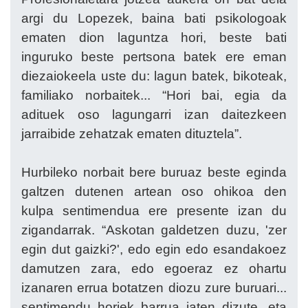
argi du Lopezek, baina bati psikologoak
ematen dion laguntza hori, beste bati
inguruko beste pertsona batek ere eman
diezaiokeela uste du: lagun batek, bikoteak,
familiako norbaitek... “Hori bai, egia da
adituek oso lagungarri izan daitezkeen
jarraibide zehatzak ematen dituztela”.
Hurbileko norbait bere buruaz beste eginda
galtzen dutenen artean oso ohikoa den
kulpa sentimendua ere presente izan du
zigandarrak. “Askotan galdetzen duzu, 'zer
egin dut gaizki?', edo egin edo esandakoez
damutzen zara, edo egoeraz ez ohartu
izanaren errua botatzen diozu zure buruari...
sentimendu horiek barrua jaten dizute, eta