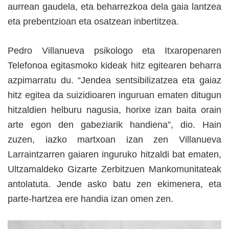
aurrean gaudela, eta beharrezkoa dela gaia lantzea
eta prebentzioan eta osatzean inbertitzea.
Pedro Villanueva psikologo eta Itxaropenaren
Telefonoa egitasmoko kideak hitz egitearen beharra
azpimarratu du. “Jendea sentsibilizatzea eta gaiaz
hitz egitea da suizidioaren inguruan ematen ditugun
hitzaldien helburu nagusia, horixe izan baita orain
arte egon den gabeziarik handiena”, dio. Hain
zuzen, iazko martxoan izan zen Villanueva
Larraintzarren gaiaren inguruko hitzaldi bat ematen,
Ultzamaldeko Gizarte Zerbitzuen Mankomunitateak
antolatuta. Jende asko batu zen ekimenera, eta
parte-hartzea ere handia izan omen zen.