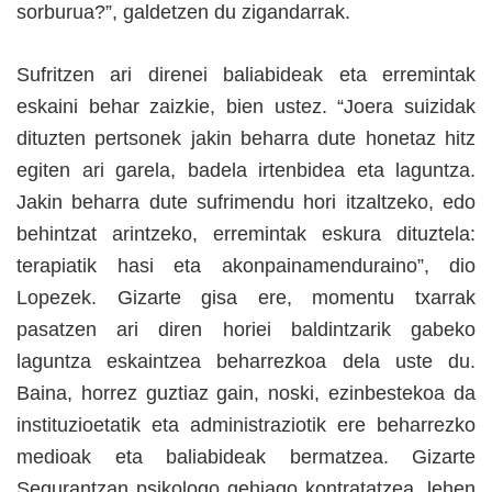
sorburua?”, galdetzen du zigandarrak.
Sufritzen ari direnei baliabideak eta erremintak
eskaini behar zaizkie, bien ustez. “Joera suizidak
dituzten pertsonek jakin beharra dute honetaz hitz
egiten ari garela, badela irtenbidea eta laguntza.
Jakin beharra dute sufrimendu hori itzaltzeko, edo
behintzat arintzeko, erremintak eskura dituztela:
terapiatik hasi eta akonpainamenduraino”, dio
Lopezek. Gizarte gisa ere, momentu txarrak
pasatzen ari diren horiei baldintzarik gabeko
laguntza eskaintzea beharrezkoa dela uste du.
Baina, horrez guztiaz gain, noski, ezinbestekoa da
instituzioetatik eta administraziotik ere beharrezko
medioak eta baliabideak bermatzea. Gizarte
Segurantzan psikologo gehiago kontratatzea, lehen