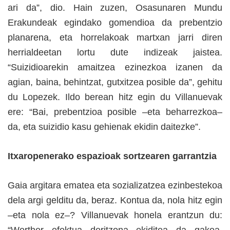
ari da”, dio. Hain zuzen, Osasunaren Mundu
Erakundeak egindako gomendioa da prebentzio
planarena, eta horrelakoak martxan jarri diren
herrialdeetan lortu dute indizeak jaistea.
“Suizidioarekin amaitzea ezinezkoa izanen da
agian, baina, behintzat, gutxitzea posible da”, gehitu
du Lopezek. Ildo berean hitz egin du Villanuevak
ere: “Bai, prebentzioa posible –eta beharrezkoa–
da, eta suizidio kasu gehienak ekidin daitezke”.
Itxaropenerako espazioak sortzearen garrantzia
Gaia argitara ematea eta sozializatzea ezinbestekoa
dela argi gelditu da, beraz. Kontua da, nola hitz egin
–eta nola ez–? Villanuevak honela erantzun du: