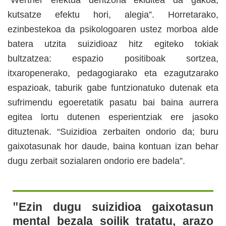
“Werther efektua deritzona ekiditea da gakoa,
kutsatze efektu hori, alegia”. Horretarako,
ezinbestekoa da psikologoaren ustez morboa alde
batera utzita suizidioaz hitz egiteko tokiak
bultzatzea: espazio positiboak sortzea,
itxaropenerako, pedagogiarako eta ezagutzarako
espazioak, taburik gabe funtzionatuko dutenak eta
sufrimendu egoeretatik pasatu bai baina aurrera
egitea lortu dutenen esperientziak ere jasoko
dituztenak. “Suizidioa zerbaiten ondorio da; buru
gaixotasunak hor daude, baina kontuan izan behar
dugu zerbait sozialaren ondorio ere badela”.
"
Ezin dugu suizidioa gaixotasun
mental bezala soilik tratatu, arazo