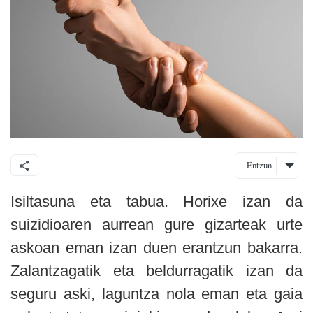
Entzun
Isiltasuna eta tabua.
Horixe izan da
suizidioaren aurrean gure gizarteak urte
askoan eman izan duen erantzun bakarra.
Zalantzagatik eta beldurragatik izan da
seguru aski, laguntza nola eman eta gaia