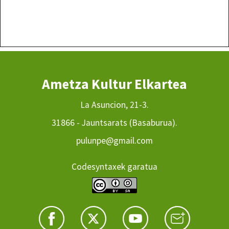
Ametza Kultur Elkartea
La Asuncion, 21-3.
31866 - Jauntsarats (Basaburua).
pulunpe@gmail.com
Codesyntaxek garatua