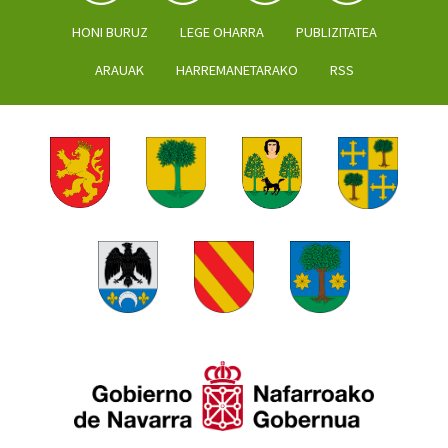
HONI BURUZ
LEGE OHARRA
PUBLIZITATEA
ARAUAK
HARREMANETARAKO
RSS