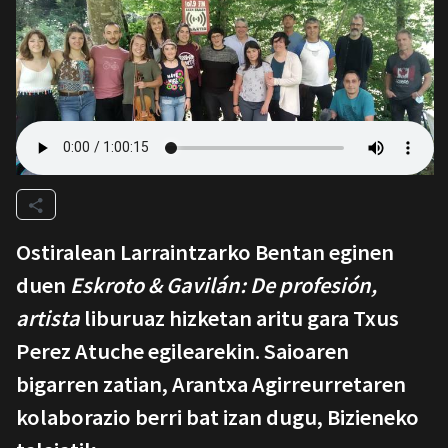
Ostiralean Larraintzarko Bentan eginen
duen
Eskroto & Gavilán: De profesión,
artista
liburuaz hizketan aritu gara Txus
Perez Atuche egilearekin. Saioaren
bigarren zatian, Arantxa Agirreurretaren
kolaborazio berri bat izan dugu, Bizieneko