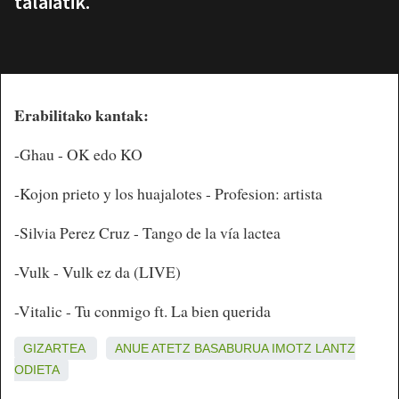
talaiatik.
Erabilitako kantak:
-Ghau - OK edo KO
-Kojon prieto y los huajalotes - Profesion: artista
-Silvia Perez Cruz - Tango de la vía lactea
-Vulk - Vulk ez da (LIVE)
-Vitalic - Tu conmigo ft. La bien querida
GIZARTEA
ANUE
ATETZ
BASABURUA
IMOTZ
LANTZ
ODIETA