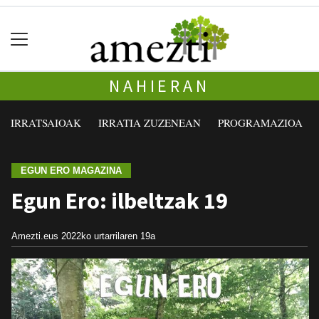
NAHIERAN
IRRATSAIOAK
IRRATIA ZUZENEAN
PROGRAMAZIOA
EGUN ERO MAGAZINA
Egun Ero: ilbeltzak 19
Amezti.eus
2022ko urtarrilaren 19a