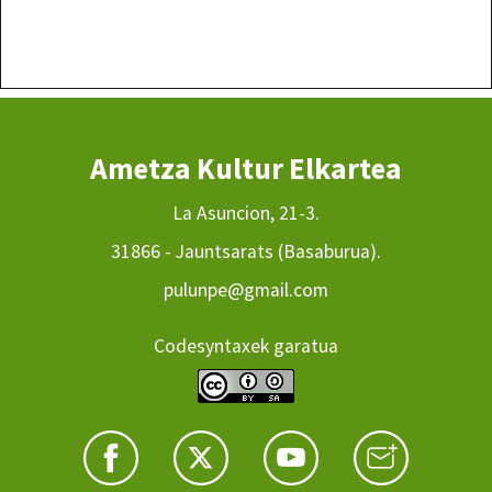
Ametza Kultur Elkartea
La Asuncion, 21-3.
31866 - Jauntsarats (Basaburua).
pulunpe@gmail.com
Codesyntaxek garatua