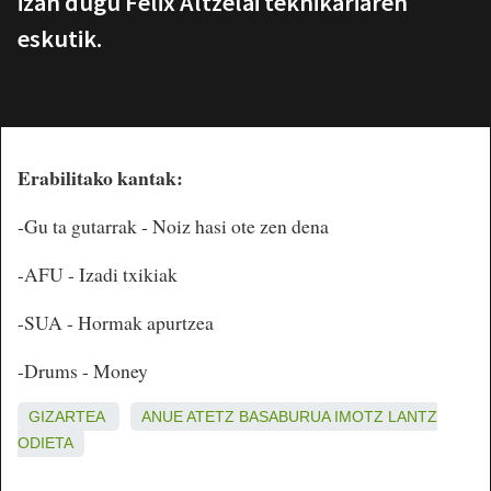
izan dugu Felix Altzelai teknikariaren
eskutik.
Erabilitako kantak:
-Gu ta gutarrak - Noiz hasi ote zen dena
-AFU - Izadi txikiak
-SUA - Hormak apurtzea
-Drums - Money
GIZARTEA
ANUE
ATETZ
BASABURUA
IMOTZ
LANTZ
ODIETA