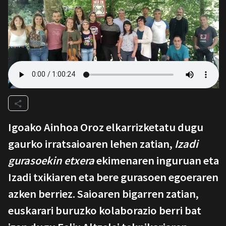
Igoako Ainhoa Oroz elkarrizketatu dugu
gaurko irratsaioaren lehen zatian,
Izadi
gurasoekin etxera
ekimenaren inguruan eta
Izadi txikiaren eta bere gurasoen egoeraren
azken berriez. Saioaren bigarren zatian,
euskarari buruzko kolaborazio berri bat