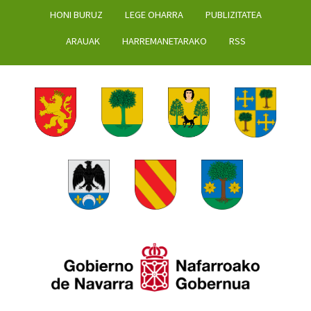
HONI BURUZ
LEGE OHARRA
PUBLIZITATEA
ARAUAK
HARREMANETARAKO
RSS