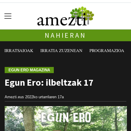
NAHIERAN
IRRATSAIOAK
IRRATIA ZUZENEAN
PROGRAMAZIOA
EGUN ERO MAGAZINA
Egun Ero: ilbeltzak 17
Amezti.eus
2022ko urtarrilaren 17a