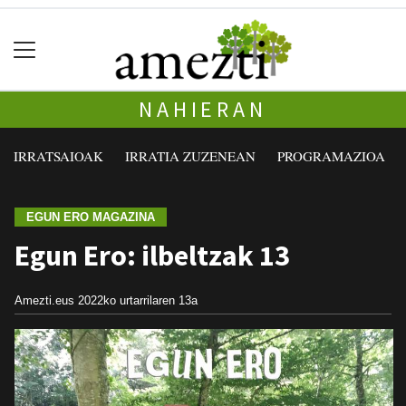
NAHIERAN
IRRATSAIOAK
IRRATIA ZUZENEAN
PROGRAMAZIOA
EGUN ERO MAGAZINA
Egun Ero: ilbeltzak 13
Amezti.eus
2022ko urtarrilaren 13a