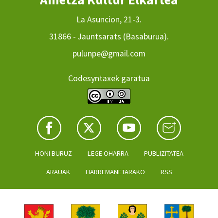
La Asuncion, 21-3.
31866 - Jauntsarats (Basaburua).
pulunpe@gmail.com
Codesyntaxek garatua
HONI BURUZ
LEGE OHARRA
PUBLIZITATEA
ARAUAK
HARREMANETARAKO
RSS