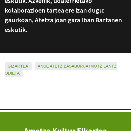
eskutik. Azkenik, udalerrietako
kolaborazioen tartea ere izan dugu:
gaurkoan, Atetza joan gara Iban Baztanen
eskutik.
GIZARTEA
ANUE
ATETZ
BASABURUA
IMOTZ
LANTZ
ODIETA
Ametza Kultur Elkartea