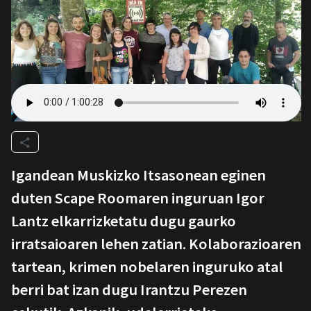
Igandean Muskizko Itsasonean eginen
duten Scape Roomaren inguruan Igor
Lantz elkarrizketatu dugu gaurko
irratsaioaren lehen zatian. Kolaborazioaren
tartean, krimen nobelaren inguruko atal
berri bat izan dugu Irantzu Perezen