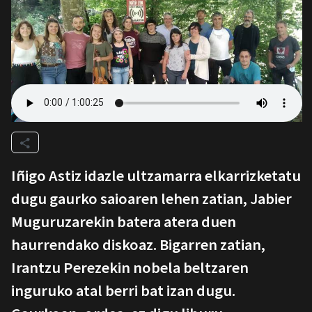
Iñigo Astiz idazle ultzamarra elkarrizketatu
dugu gaurko saioaren lehen zatian, Jabier
Muguruzarekin batera atera duen
haurrendako diskoaz. Bigarren zatian,
Irantzu Perezekin nobela beltzaren
inguruko atal berri bat izan dugu.