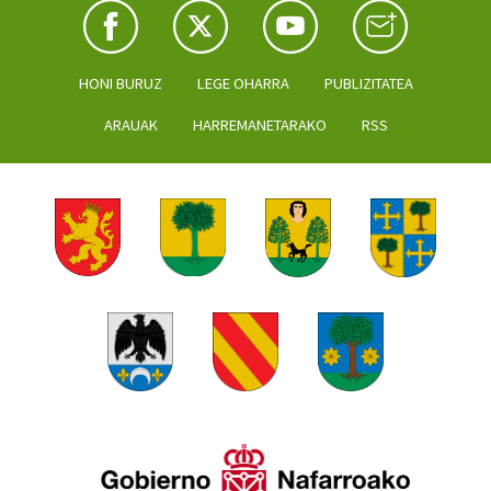
HONI BURUZ
LEGE OHARRA
PUBLIZITATEA
ARAUAK
HARREMANETARAKO
RSS