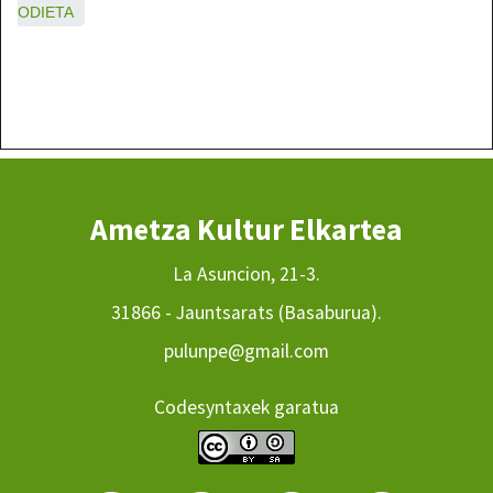
ODIETA
Ametza Kultur Elkartea
La Asuncion, 21-3.
31866 - Jauntsarats (Basaburua).
pulunpe@gmail.com
Codesyntaxek garatua