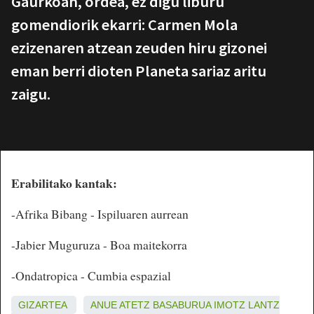
Gaurkoan, ordea, ez digu liburu
gomendiorik ekarri: Carmen Mola
ezizenaren atzean zeuden hiru gizonei
eman berri dioten Planeta sariaz aritu
zaigu.
Erabilitako kantak:
-Afrika Bibang - Ispiluaren aurrean
-Jabier Muguruza - Boa maitekorra
-Ondatropica - Cumbia espazial
GIZARTEA
ANUE
ATETZ
BASABURUA
IMOTZ
LANTZ