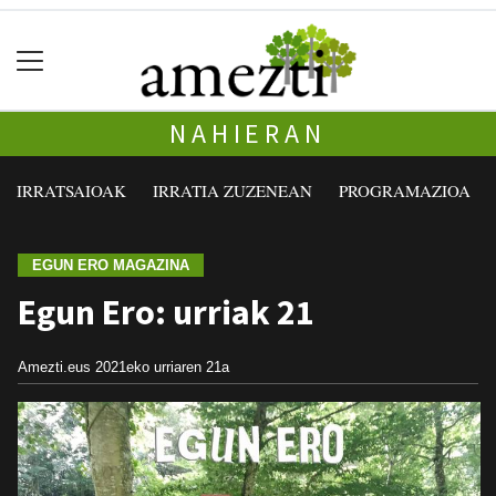
NAHIERAN
IRRATSAIOAK
IRRATIA ZUZENEAN
PROGRAMAZIOA
EGUN ERO MAGAZINA
Egun Ero: urriak 21
Amezti.eus
2021eko urriaren 21a