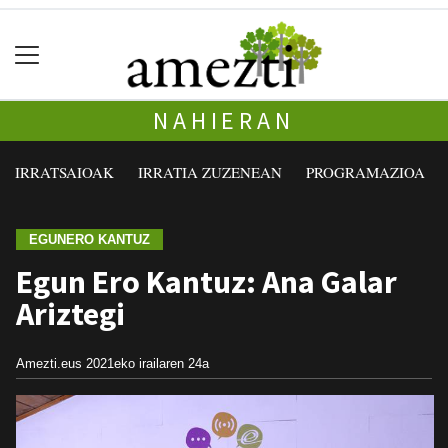
NAHIERAN
IRRATSAIOAK
IRRATIA ZUZENEAN
PROGRAMAZIOA
EGUNERO KANTUZ
Egun Ero Kantuz: Ana Galar
Ariztegi
Amezti.eus
2021eko irailaren 24a