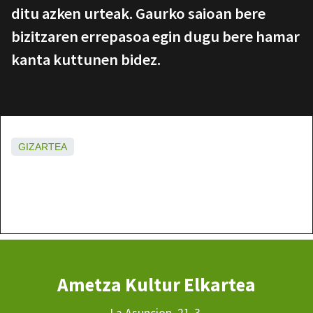
ditu azken urteak. Gaurko saioan bere
bizitzaren errepasoa egin dugu bere hamar
kanta kuttunen bidez.
GIZARTEA
Ametza Kultur Elkartea
La Asuncion, 21-3.