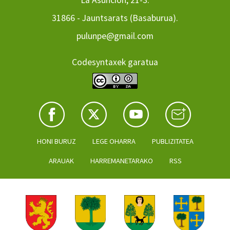
31866 - Jauntsarats (Basaburua).
pulunpe@gmail.com
Codesyntaxek garatua
HONI BURUZ
LEGE OHARRA
PUBLIZITATEA
ARAUAK
HARREMANETARAKO
RSS