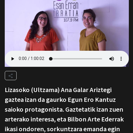
Lizasoko (Ultzama) Ana Galar Ariztegi
gaztea izan da gaurko Egun Ero Kantuz
saioko protagonista. Gaztetatik izan zuen
arterako interesa, eta Bilbon Arte Ederrak
ikasi ondoren, sorkuntzara emanda egin