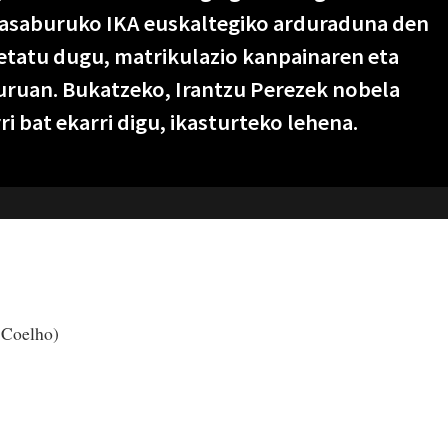
asaburuko IKA euskaltegiko arduraduna den
ketatu dugu, matrikulazio kanpainaren eta
guruan. Bukatzeko, Irantzu Perezek nobela
 bat ekarri digu, ikasturteko lehena.
a Coelho)