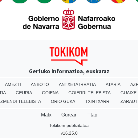
Gertuko informazioa, euskaraz
AMEZTI
ANBOTO
ANTXETA IRRATIA
ATARIA
AZP
TIA
GEURIA
GOIENA
GOIERRI TELEBISTA
GUAIXE
IZMENDI TELEBISTA
ORIO GUKA
TXINTXARRI
ZARAUT
Matx
Gurean
Ttap
Tokikom publizitatea
v16.25.0