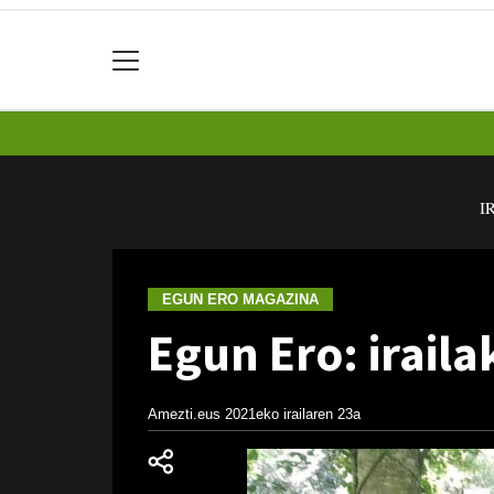
I
EGUN ERO MAGAZINA
Egun Ero: iraila
Amezti.eus
2021eko irailaren 23a