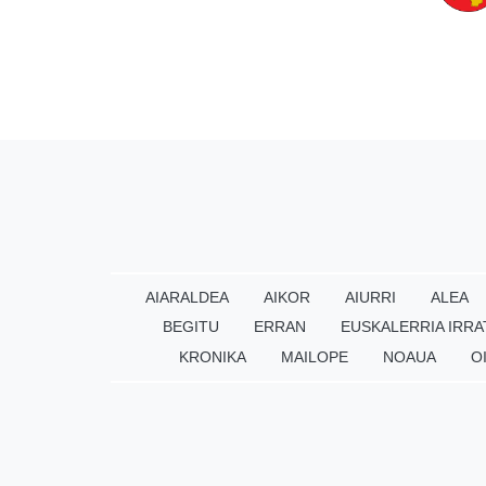
AIARALDEA
AIKOR
AIURRI
ALEA
BEGITU
ERRAN
EUSKALERRIA IRRA
KRONIKA
MAILOPE
NOAUA
O