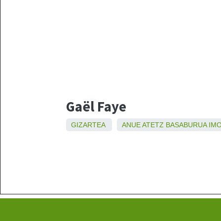
Gaël Faye
GIZARTEA
ANUE
ATETZ
BASABURUA
IM