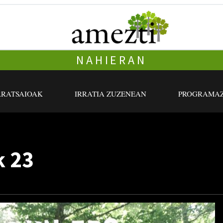
NAHIERAN
RRATSAIOAK
IRRATIA ZUZENEAN
PROGRAMAZ
k 23