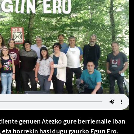
ndiente genuen Atezko gure berriemaile Iban
 eta horrekin hasi dugu gaurko Egun Ero.