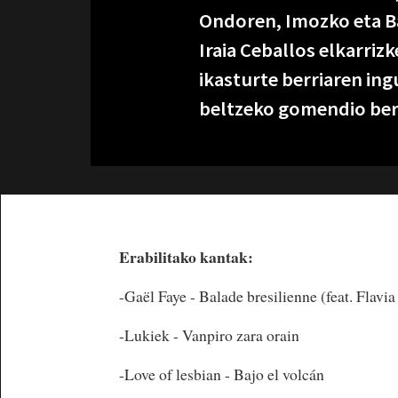
Ondoren, Imozko eta B
Iraia Ceballos elkarriz
ikasturte berriaren in
beltzeko gomendio berri
Erabilitako kantak:
-Gaël Faye - Balade bresilienne (feat. Flavi
-Lukiek - Vanpiro zara orain
-Love of lesbian - Bajo el volcán