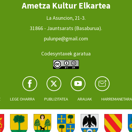
Ametza Kultur Elkartea
La Asuncion, 21-3.
31866 - Jauntsarats (Basaburua).
pulunpe@gmail.com
Codesyntaxek garatua
Z
LEGE OHARRA
PUBLIZITATEA
ARAUAK
HARREMANETAR