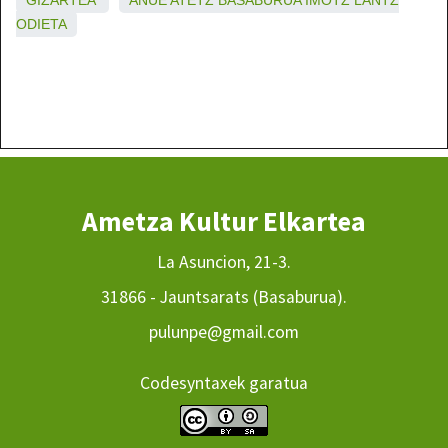
GIZARTEA
ANUE
ATETZ
BASABURUA
IMOTZ
LANTZ
ODIETA
Ametza Kultur Elkartea
La Asuncion, 21-3.
31866 - Jauntsarats (Basaburua).
pulunpe@gmail.com
Codesyntaxek garatua