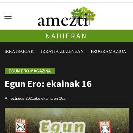
NAHIERAN
IRRATSAIOAK
IRRATIA ZUZENEAN
PROGRAMAZIOA
EGUN ERO MAGAZINA
Egun Ero: ekainak 16
Amezti.eus
2021eko ekainaren 16a