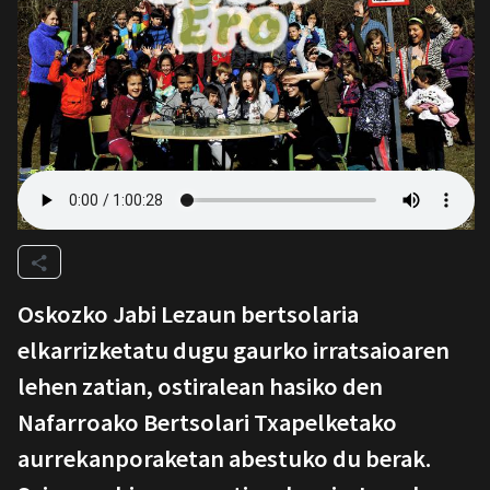
Oskozko Jabi Lezaun bertsolaria
elkarrizketatu dugu gaurko irratsaioaren
lehen zatian, ostiralean hasiko den
Nafarroako Bertsolari Txapelketako
aurrekanporaketan abestuko du berak.