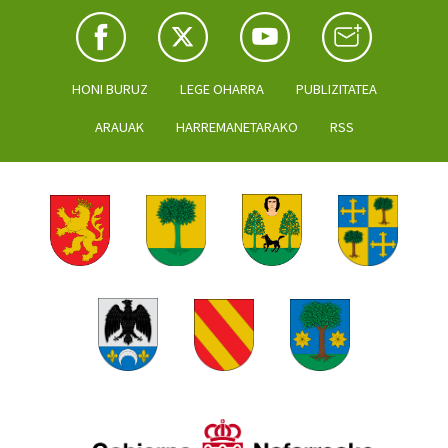
HONI BURUZ
LEGE OHARRA
PUBLIZITATEA
ARAUAK
HARREMANETARAKO
RSS