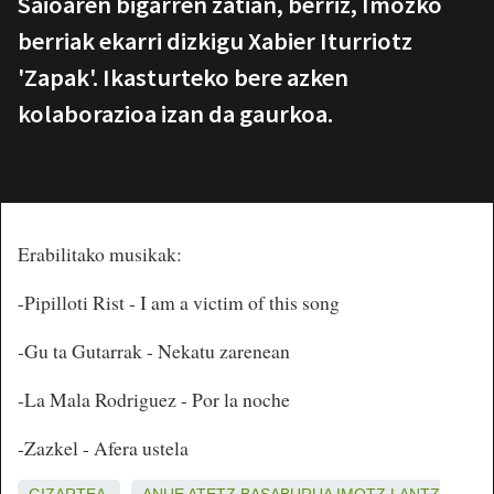
Saioaren bigarren zatian, berriz, Imozko
berriak ekarri dizkigu Xabier Iturriotz
'Zapak'. Ikasturteko bere azken
kolaborazioa izan da gaurkoa.
Erabilitako musikak:
-Pipilloti Rist - I am a victim of this song
-Gu ta Gutarrak - Nekatu zarenean
-La Mala Rodriguez - Por la noche
-Zazkel - Afera ustela