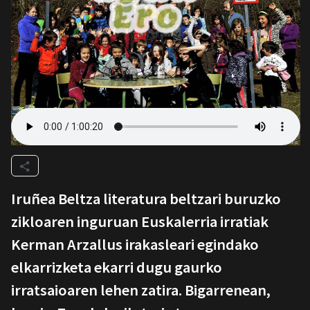
Iruñea Beltza literatura beltzari buruzko
zikloaren inguruan Euskalerria irratiak
Kerman Arzallus irakasleari egindako
elkarrizketa ekarri dugu gaurko
irratsaioaren lehen zatira. Bigarrenean,