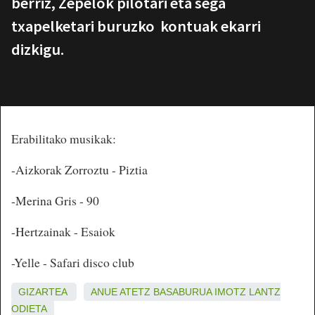
berriz, Zepelok pilotari eta sega
txapelketari buruzko kontuak ekarri
dizkigu.
Erabilitako musikak:
-Aizkorak Zorroztu - Piztia
-Merina Gris - 90
-Hertzainak - Esaiok
-Yelle - Safari disco club
GIZARTEA
ANUE
ATETZ
BASABURUA
IMOTZ
LANTZ
ODIETA