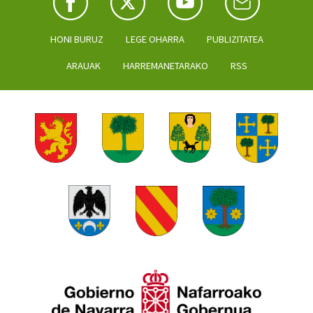
HONI BURUZ
LEGE OHARRA
PUBLIZITATEA
ARAUAK
HARREMANETARAKO
RSS