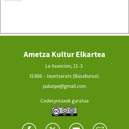
Ametza Kultur Elkartea
La Asuncion, 21-3.
31866 - Jauntsarats (Basaburua).
pulunpe@gmail.com
Codesyntaxek garatua