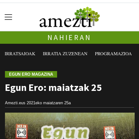
NAHIERAN
IRRATSAIOAK
IRRATIA ZUZENEAN
PROGRAMAZIOA
EGUN ERO MAGAZINA
Egun Ero: maiatzak 25
Amezti.eus
2021eko maiatzaren 25a