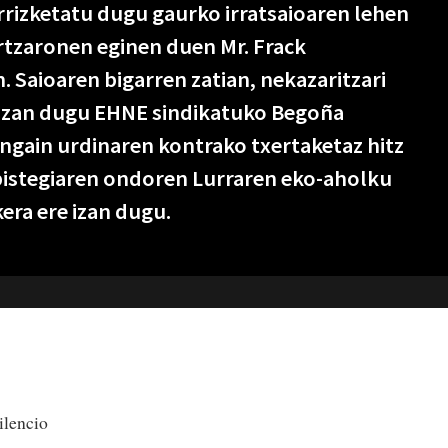
arrizketatu dugu gaurko irratsaioaren lehen
rtzaronen eginen duen Mr. Frack
 Saioaren bigarren zatian, nekazaritzari
 izan dugu EHNE sindikatuko Begoña
ngain urdinaren kontrako txertaketaz hitz
bistegiaren ondoren Lurraren eko-aholku
era ere izan dugu.
ilencio