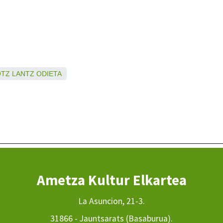
OTZ
LANTZ
ODIETA
Ametza Kultur Elkartea
La Asuncion, 21-3.
31866 - Jauntsarats (Basaburua).