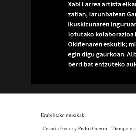
Xabi Larrea artista elk
zatian, larunbatean Ga
ikuskizunaren inguruan.
lotutako kolaborazioa
Okiñenaren eskutik; mi
egin digu gaurkoan. Al
berri bat entzuteko auk
Erabilitako musikak:
-Cesaria Evora y Pedro Guerra - Tiempo y s