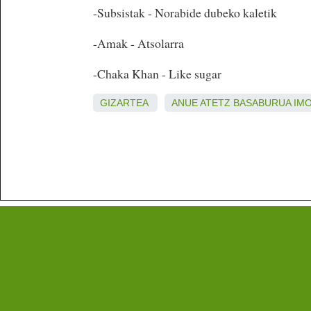
-Subsistak - Norabide dubeko kaletik
-Amak - Atsolarra
-Chaka Khan - Like sugar
GIZARTEA
ANUE
ATETZ
BASABURUA
IM