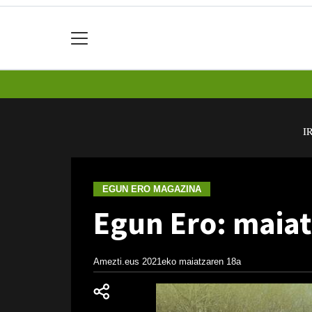
I
EGUN ERO MAGAZINA
Egun Ero: maiat
Amezti.eus
2021eko maiatzaren 18a