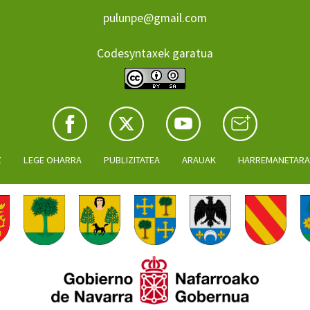
pulunpe@gmail.com
Codesyntaxek garatua
Z
LEGE OHARRA
PUBLIZITATEA
ARAUAK
HARREMANETAR