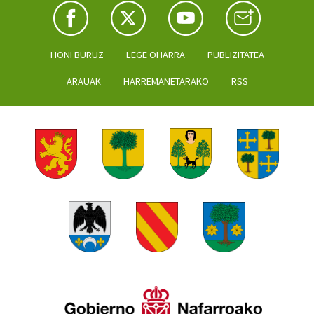
HONI BURUZ
LEGE OHARRA
PUBLIZITATEA
ARAUAK
HARREMANETARAKO
RSS