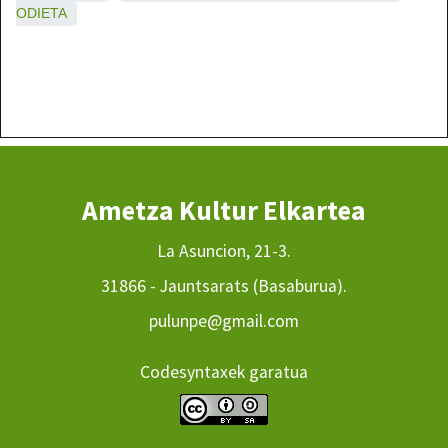
ODIETA
Ametza Kultur Elkartea
La Asuncion, 21-3.
31866 - Jauntsarats (Basaburua).
pulunpe@gmail.com
Codesyntaxek garatua