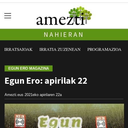
NAHIERAN
IRRATSAIOAK
IRRATIA ZUZENEAN
PROGRAMAZIOA
EGUN ERO MAGAZINA
Egun Ero: apirilak 22
Amezti.eus
2021eko apirilaren 22a