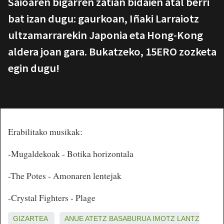
Saioaren bigarren zatian bidaien atal berri
bat izan dugu: gaurkoan, Iñaki Larraiotz
ultzamarrarekin Japonia eta Hong-Kong
aldera joan gara. Bukatzeko, 15ERO zozketa
egin dugu!
Erabilitako musikak:
-Mugaldekoak - Botika horizontala
-The Potes - Amonaren lentejak
-Crystal Fighters - Plage
GIZARTEA
ANUE
ATETZ
BASABURUA
IMOTZ
LANTZ