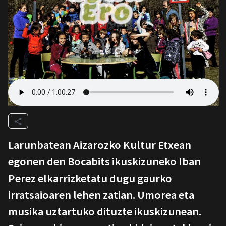
Larunbatean Aizarozko Kultur Etxean
egonen den Bocabits ikuskizuneko Iban
Perez elkarrizketatu dugu gaurko
irratsaioaren lehen zatian. Umorea eta
musika uztartuko dituzte ikuskizunean.