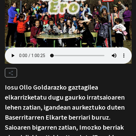
Iosu Ollo Goldarazko gaztagilea
elkarrizketatu dugu gaurko irratsaioaren
lehen zatian, igandean aurkeztuko duten
Baserritarren Elkarte berriari buruz.
Saioaren bigarren zatian, Imozko berriak