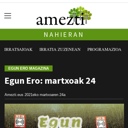
NAHIERAN
IRRATSAIOAK
IRRATIA ZUZENEAN
PROGRAMAZIOA
EGUN ERO MAGAZINA
Egun Ero: martxoak 24
Amezti.eus
2021eko martxoaren 24a