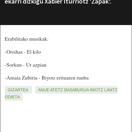
ekarri dizkigu Xabier Iturriotz 'Zapak'.
Erabilitako musikak:
-Orishas - El kilo
-Sorkun - Ur azpian
-Amaia Zubiria - Biyotz erituaren runba
GIZARTEA
ANUE
ATETZ
BASABURUA
IMOTZ
LANTZ
ODIETA