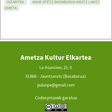
GIZARTEA
ANUE
ATETZ
BASABURUA
IMOTZ
LANTZ
ODIETA
Ametza Kultur Elkartea
La Asuncion, 21-3.
31866 - Jauntsarats (Basaburua).
pulunpe@gmail.com
Codesyntaxek garatua