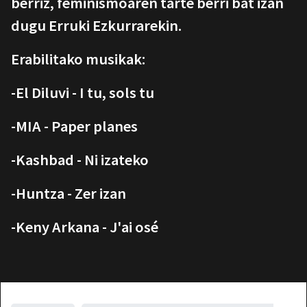
berriz, feminismoaren tarte berri bat izan
dugu Erruki Ezkurrarekin.
Erabilitako musikak:
-El Diluvi - I tu, sols tu
-MIA - Paper planes
-Kashbad - Ni izateko
-Huntza - Zer izan
-Keny Arkana - J'ai osé