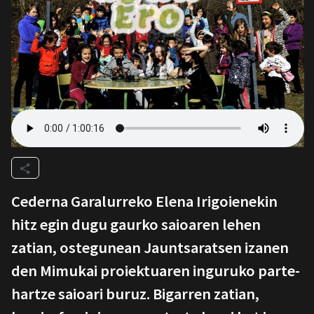
Cederna Garalurreko Elena Irigoienekin
hitz egin dugu gaurko saioaren lehen
zatian, ostegunean Jauntsaratsen izanen
den Mimukai proiektuaren inguruko parte-
hartze saioari buruz. Bigarren zatian,