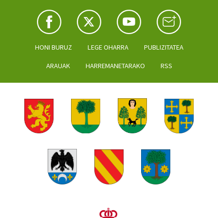
HONI BURUZ
LEGE OHARRA
PUBLIZITATEA
ARAUAK
HARREMANETARAKO
RSS