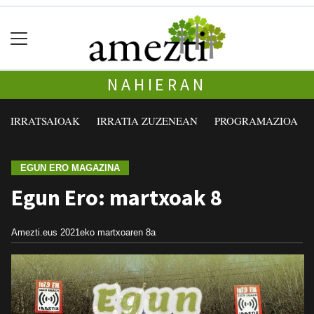
NAHIERAN
IRRATSAIOAK
IRRATIA ZUZENEAN
PROGRAMAZIOA
EGUN ERO MAGAZINA
Egun Ero: martxoak 8
Amezti.eus
2021eko martxoaren 8a