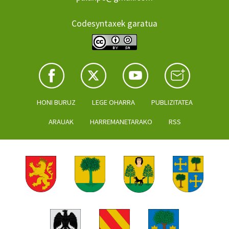
Codesyntaxek garatua
HONI BURUZ
LEGE OHARRA
PUBLIZITATEA
ARAUAK
HARREMANETARAKO
RSS