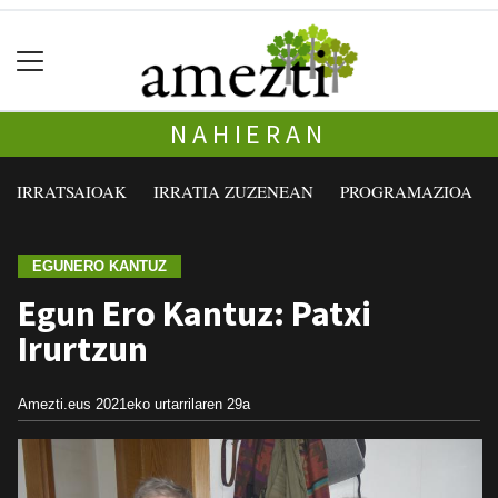
NAHIERAN
IRRATSAIOAK
IRRATIA ZUZENEAN
PROGRAMAZIOA
EGUNERO KANTUZ
Egun Ero Kantuz: Patxi
Irurtzun
Amezti.eus
2021eko urtarrilaren 29a