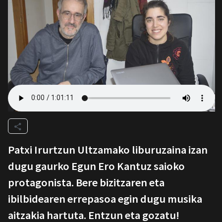
Patxi Irurtzun Ultzamako liburuzaina izan
dugu gaurko Egun Ero Kantuz saioko
protagonista. Bere bizitzaren eta
ibilbidearen errepasoa egin dugu musika
aitzakia hartuta. Entzun eta gozatu!