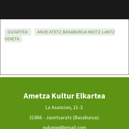
GIZARTEA
ANUE
ATETZ
BASABURUA
IMOTZ
LANTZ
ODIETA
Ametza Kultur Elkartea
La Asuncion, 21-3.
31866 - Jauntsarats (Basaburua).
pulunpe@gmail.com