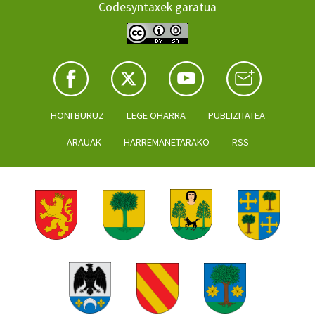
Codesyntaxek garatua
HONI BURUZ
LEGE OHARRA
PUBLIZITATEA
ARAUAK
HARREMANETARAKO
RSS