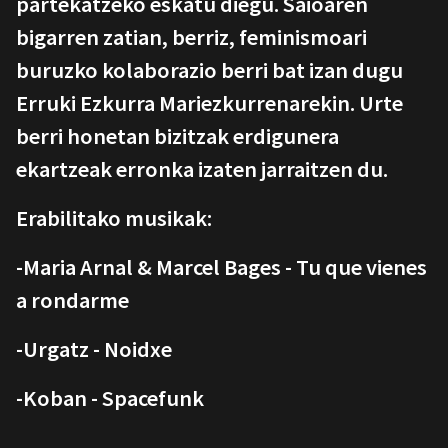
partekatzeko eskatu diegu. Saioaren
bigarren zatian, berriz, feminismoari
buruzko kolaborazio berri bat izan dugu
Erruki Ezkurra Mariezkurrenarekin. Urte
berri honetan bizitzak erdigunera
ekartzeak erronka izaten jarraitzen du.
Erabilitako musikak:
-Maria Arnal & Marcel Bages - Tu que vienes
a rondarme
-Urgatz - Noidxe
-Koban - Spacefunk