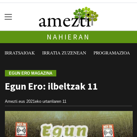
NAHIERAN
IRRATSAIOAK
IRRATIA ZUZENEAN
PROGRAMAZIOA
EGUN ERO MAGAZINA
Egun Ero: ilbeltzak 11
Amezti.eus
2021eko urtarrilaren 11