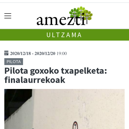
ULTZAMA
2020/12/18 - 2020/12/20
19:00
PILOTA
Pilota goxoko txapelketa:
finalaurrekoak