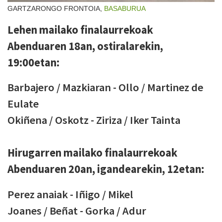
GARTZARONGO FRONTOIA,
BASABURUA
Lehen mailako finalaurrekoak
Abenduaren 18an, ostiralarekin,
19:00etan:
Barbajero / Mazkiaran - Ollo / Martinez de
Eulate
Okiñena / Oskotz - Ziriza / Iker Tainta
Hirugarren mailako finalaurrekoak
Abenduaren 20an, igandearekin, 12etan:
Perez anaiak - Iñigo / Mikel
Joanes / Beñat - Gorka / Adur