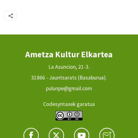
Ametza Kultur Elkartea
La Asuncion, 21-3.
31866 - Jauntsarats (Basaburua).
pulunpe@gmail.com
Codesyntaxek garatua