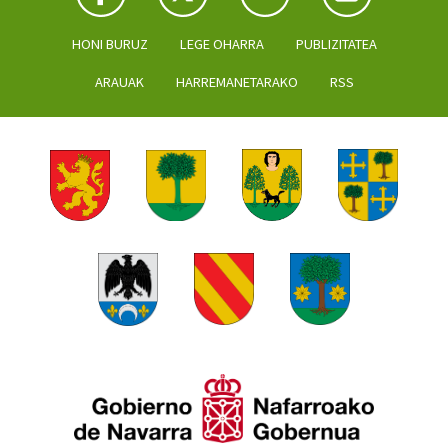
HONI BURUZ
LEGE OHARRA
PUBLIZITATEA
ARAUAK
HARREMANETARAKO
RSS