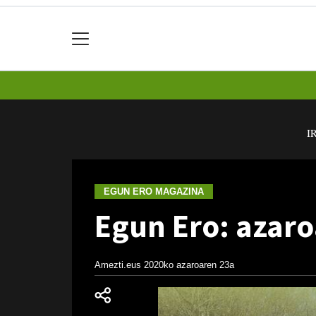
I
EGUN ERO MAGAZINA
Egun Ero: azaro
Amezti.eus
2020ko azaroaren 23a