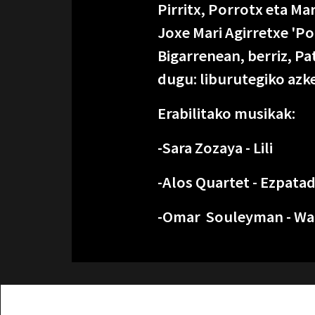
Pirritx, Porrotx eta Ma
Joxe Mari Agirretxe 'Po
Bigarrenean, berriz, Pa
dugu: liburutegiko azk
Erabilitako musikak:
-Sara Zozaya - Lili
-Alos Quartet - Ezpata
-Omar Souleyman - Wa