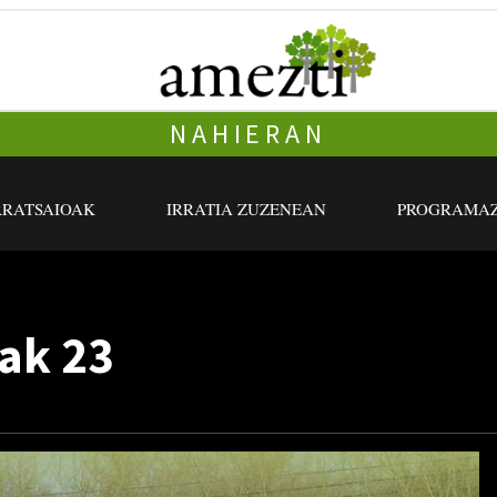
NAHIERAN
RRATSAIOAK
IRRATIA ZUZENEAN
PROGRAMAZ
ak 23