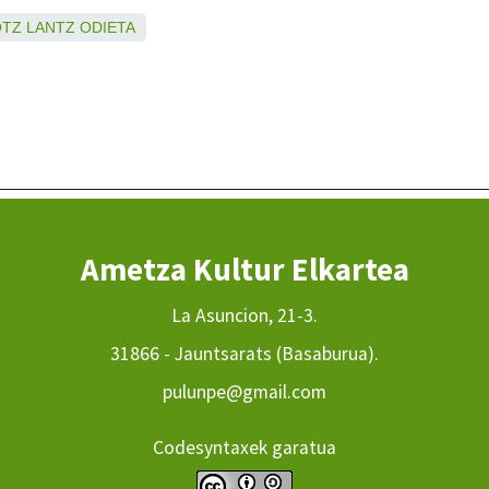
OTZ
LANTZ
ODIETA
Ametza Kultur Elkartea
La Asuncion, 21-3.
31866 - Jauntsarats (Basaburua).
pulunpe@gmail.com
Codesyntaxek garatua