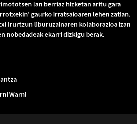
rimototsen lan berriaz hizketan aritu gara
rrotxekin' gaurko irratsaioaren lehen zatian.
txi Irurtzun liburuzainaren kolaborazioa izan
en nobedadeak ekarri dizkigu berak.
dantza
rni Warni