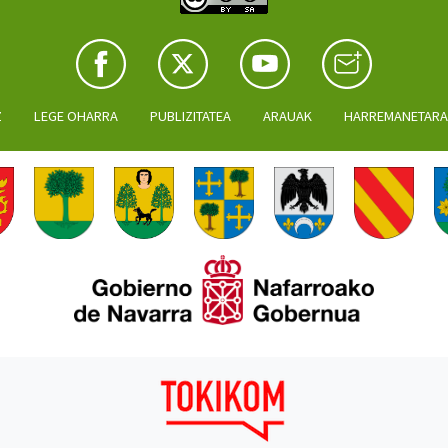
Z
LEGE OHARRA
PUBLIZITATEA
ARAUAK
HARREMANETAR