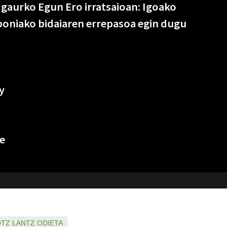
 gaurko Egun Ero irratsaioan: Igoako
poniako bidaiaren errepasoa egin dugu
y
e
OTZ
LANTZ
ODIETA