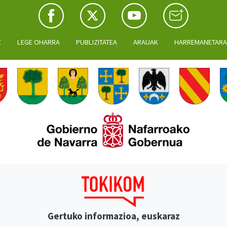
Z
LEGE OHARRA
PUBLIZITATEA
ARAUAK
HARREMANETAR
Gertuko informazioa, euskaraz