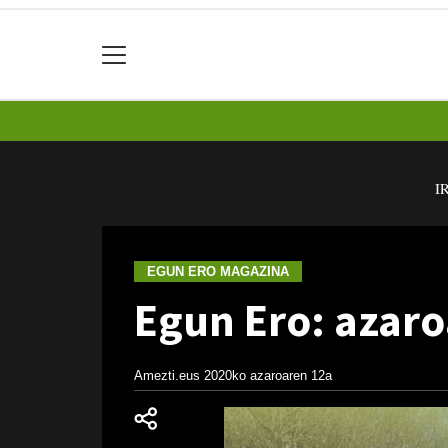
I
EGUN ERO MAGAZINA
Egun Ero: azaro
Amezti.eus
2020ko azaroaren 12a