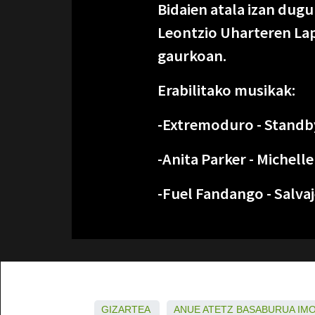
Bidaien atala izan dugu
Leontzio Uharteren La
gaurkoan.
Erabilitako musikak:
-Extremoduro - Standb
-Anita Parker - Michelle
-Fuel Fandango - Salvaj
GIZARTEA
ANUE
ATETZ
BASABURUA
IM