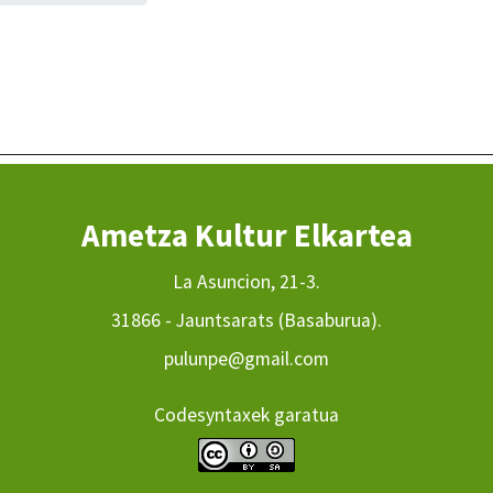
Ametza Kultur Elkartea
La Asuncion, 21-3.
31866 - Jauntsarats (Basaburua).
pulunpe@gmail.com
Codesyntaxek garatua