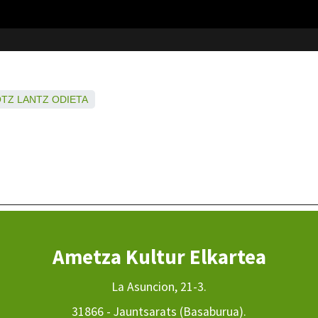
OTZ
LANTZ
ODIETA
Ametza Kultur Elkartea
La Asuncion, 21-3.
31866 - Jauntsarats (Basaburua).