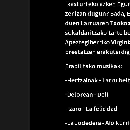
Ikasturteko azken Egun
zer izan dugun? Bada, E
duen Larruaren Txokoa 
sukaldaritzako tarte be
Apeztegiberriko Virgin
prestatzen erakutsi dig
Erabilitako musikak:
-Hertzainak - Larru bel
-Delorean - Deli
-Izaro - La felicidad
-La Jodedera - Aio kurri