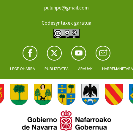
pulunpe@gmail.com
Codesyntaxek garatua
Z
LEGE OHARRA
PUBLIZITATEA
ARAUAK
HARREMANETAR