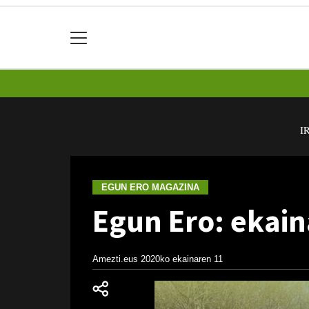
I
EGUN ERO MAGAZINA
Egun Ero: ekain
Amezti.eus
2020ko ekainaren 11