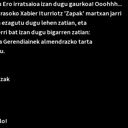
 Ero irratsaioa izan dugu gaurkoa! Ooohhh...
rasoko Xabier Iturriotz 'Zapak' martxan jarri
ezagutu dugu lehen zatian, eta
rri bat izan dugu bigarren zatian:
ia Gerendiainek almendrazko tarta
u.
tzak
lo!