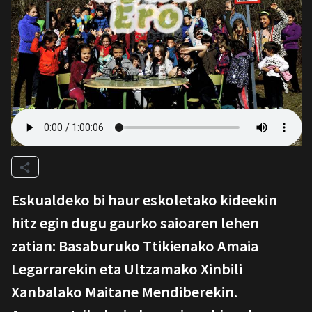
Eskualdeko bi haur eskoletako kideekin
hitz egin dugu gaurko saioaren lehen
zatian: Basaburuko Ttikienako Amaia
Legarrarekin eta Ultzamako Xinbili
Xanbalako Maitane Mendiberekin.