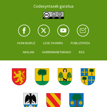
Codesyntaxek garatua
HONI BURUZ
LEGE OHARRA
PUBLIZITATEA
ARAUAK
HARREMANETARAKO
RSS