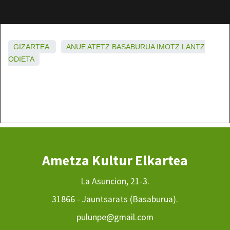
GIZARTEA
ANUE
ATETZ
BASABURUA
IMOTZ
LANTZ
ODIETA
Ametza Kultur Elkartea
La Asuncion, 21-3.
31866 - Jauntsarats (Basaburua).
pulunpe@gmail.com