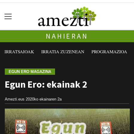
NAHIERAN
IRRATSAIOAK
IRRATIA ZUZENEAN
PROGRAMAZIOA
EGUN ERO MAGAZINA
Egun Ero: ekainak 2
Amezti.eus
2020ko ekainaren 2a