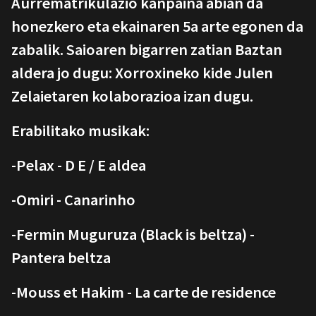
Aurrematrikulazio kanpaina abian da
honezkero eta ekainaren 5a arte egonen da
zabalik. Saioaren bigarren zatian Baztan
aldera jo dugu: Xorroxineko kide Julen
Zelaietaren kolaborazioa izan dugu.
Erabilitako musikak:
-Pelax - D E / E aldea
-Omiri - Canarinho
-Fermin Muguruza (Black is beltza) -
Pantera beltza
-Mouss et Hakim - La carte de residence