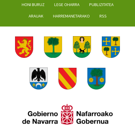
HONI BURUZ
LEGE OHARRA
PUBLIZITATEA
ARAUAK
HARREMANETARAKO
RSS