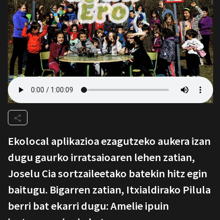
Ekolocal aplikazioa ezagutzeko aukera izan
dugu gaurko irratsaioaren lehen zatian,
Joselu Cia sortzaileetako batekin hitz egin
baitugu. Bigarren zatian, Itxialdirako Pilula
berri bat ekarri dugu: Amelie ipuin