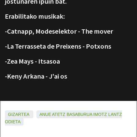
jostunaren ipuin bat.
Erabilitako musikak:
-Catnapp, Modeselektor - The mover
-La Terrasseta de Preixens - Potxons
-Zea Mays - Itsasoa
-Keny Arkana - J'ai os
GIZARTEA
ANUE
ATETZ
BASABURUA
IMOTZ
LANTZ
ODIETA