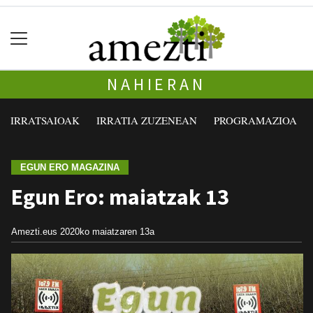
NAHIERAN
IRRATSAIOAK
IRRATIA ZUZENEAN
PROGRAMAZIOA
EGUN ERO MAGAZINA
Egun Ero: maiatzak 13
Amezti.eus
2020ko maiatzaren 13a