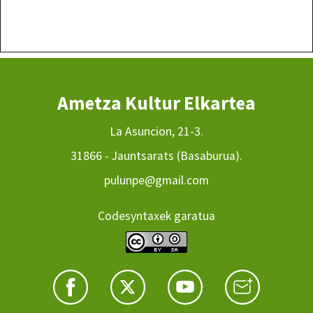
Ametza Kultur Elkartea
La Asuncion, 21-3.
31866 - Jauntsarats (Basaburua).
pulunpe@gmail.com
Codesyntaxek garatua