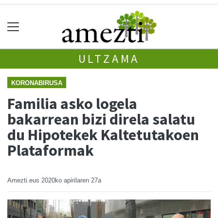
ULTZAMA
KORONABIRUSA
Familia asko logela
bakarrean bizi direla salatu
du Hipotekek Kaltetutakoen
Plataformak
Amezti.eus
2020ko apirilaren 27a