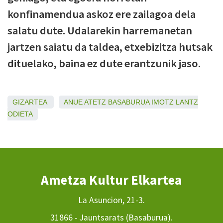
konfinamendua askoz ere zailagoa dela
salatu dute. Udalarekin harremanetan
jartzen saiatu da taldea, etxebizitza hutsak
dituelako, baina ez dute erantzunik jaso.
GIZARTEA
ANUE
ATETZ
BASABURUA
IMOTZ
LANTZ
ODIETA
Ametza Kultur Elkartea
La Asuncion, 21-3.
31866 - Jauntsarats (Basaburua).