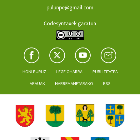
pulunpe@gmail.com
Codesyntaxek garatua
HONI BURUZ
LEGE OHARRA
PUBLIZITATEA
ARAUAK
HARREMANETARAKO
RSS