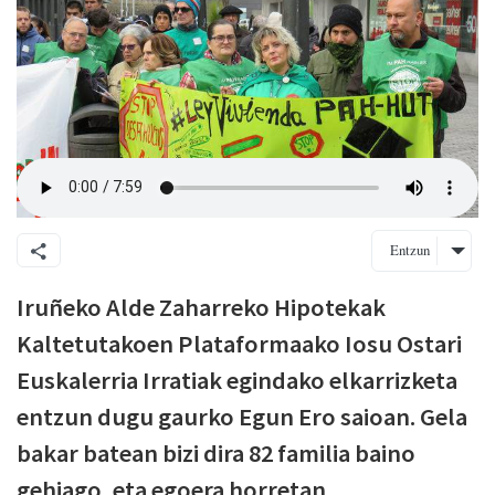
Entzun
Iruñeko Alde Zaharreko Hipotekak
Kaltetutakoen Plataformaako Iosu Ostari
Euskalerria Irratiak egindako elkarrizketa
entzun dugu gaurko Egun Ero saioan. Gela
bakar batean bizi dira 82 familia baino
gehiago, eta egoera horretan