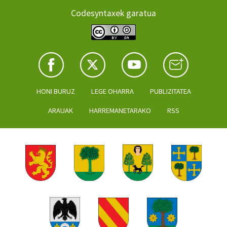
Codesyntaxek garatua
HONI BURUZ
LEGE OHARRA
PUBLIZITATEA
ARAUAK
HARREMANETARAKO
RSS