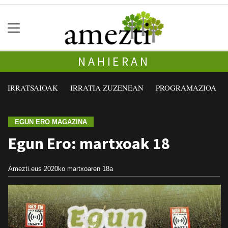
NAHIERAN
IRRATSAIOAK
IRRATIA ZUZENEAN
PROGRAMAZIOA
EGUN ERO MAGAZINA
Egun Ero: martxoak 18
Amezti.eus
2020ko martxoaren 18a