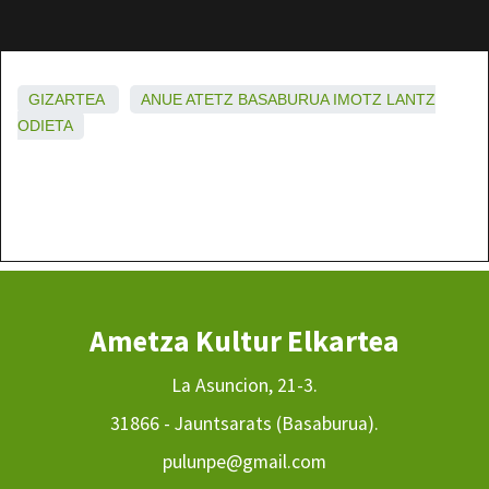
GIZARTEA
ANUE
ATETZ
BASABURUA
IMOTZ
LANTZ
ODIETA
Ametza Kultur Elkartea
La Asuncion, 21-3.
31866 - Jauntsarats (Basaburua).
pulunpe@gmail.com