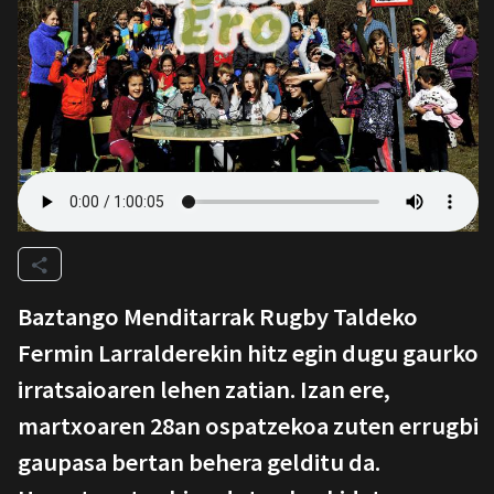
Baztango Menditarrak Rugby Taldeko
Fermin Larralderekin hitz egin dugu gaurko
irratsaioaren lehen zatian. Izan ere,
martxoaren 28an ospatzekoa zuten errugbi
gaupasa bertan behera gelditu da.