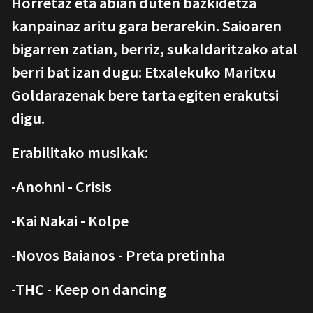
Horretaz eta abian duten bazkidetza
kanpainaz aritu gara berarekin. Saioaren
bigarren zatian, berriz, sukaldaritzako atal
berri bat izan dugu: Etxalekuko Maritxu
Goldarazenak bere tarta egiten erakutsi
digu.
Erabilitako musikak:
-Anohni - Crisis
-Kai Nakai - Kolpe
-Novos Baianos - Preta pretinha
-THC - Keep on dancing