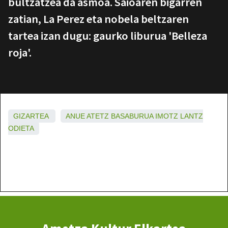
bultzatzea da asmoa. Saioaren bigarren
zatian, La Perez eta nobela beltzaren
tartea izan dugu: gaurko liburua 'Belleza
roja'.
GIZARTEA
ANUE
ATETZ
BASABURUA
IMOTZ
LANTZ
ODIETA