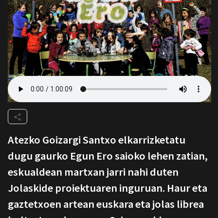
Atezko Goizargi Santxo elkarrizketatu
dugu gaurko Egun Ero saioko lehen zatian,
eskualdean martxan jarri nahi duten
Jolaskide proiektuaren inguruan. Haur eta
gaztetxoen artean euskara eta jolas librea