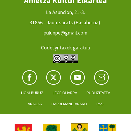
Ametza Kultur Elkartea
La Asuncion, 21-3.
31866 - Jauntsarats (Basaburua).
pulunpe@gmail.com
Codesyntaxek garatua
HONI BURUZ
LEGE OHARRA
PUBLIZITATEA
ARAUAK
HARREMANETARAKO
RSS