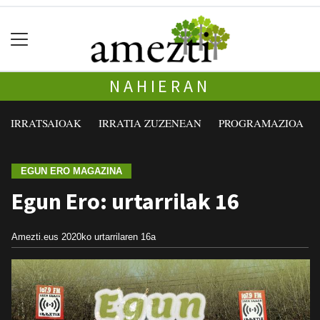
NAHIERAN
IRRATSAIOAK
IRRATIA ZUZENEAN
PROGRAMAZIOA
EGUN ERO MAGAZINA
Egun Ero: urtarrilak 16
Amezti.eus
2020ko urtarrilaren 16a