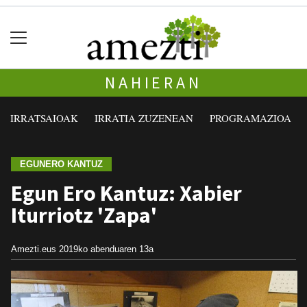
NAHIERAN
IRRATSAIOAK
IRRATIA ZUZENEAN
PROGRAMAZIOA
EGUNERO KANTUZ
Egun Ero Kantuz: Xabier
Iturriotz 'Zapa'
Amezti.eus
2019ko abenduaren 13a