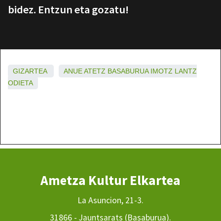
bidez. Entzun eta gozatu!
GIZARTEA
ANUE
ATETZ
BASABURUA
IMOTZ
LANTZ
ODIETA
Ametza Kultur Elkartea
La Asuncion, 21-3.
31866 - Jauntsarats (Basaburua).