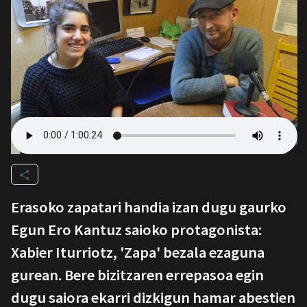
Erasoko zapatari handia izan dugu gaurko
Egun Ero Kantuz saioko protagonista:
Xabier Iturriotz, 'Zapa' bezala ezaguna
gurean. Bere bizitzaren errepasoa egin
dugu saiora ekarri dizkigun hamar abestien