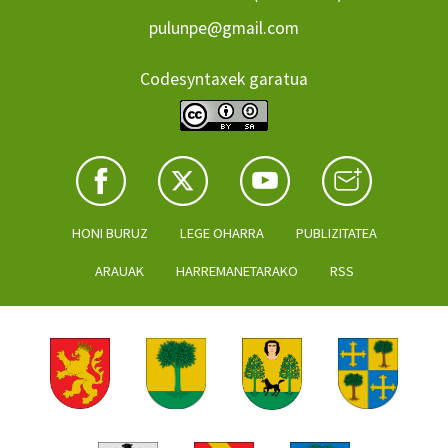
pulunpe@gmail.com
Codesyntaxek garatua
HONI BURUZ
LEGE OHARRA
PUBLIZITATEA
ARAUAK
HARREMANETARAKO
RSS