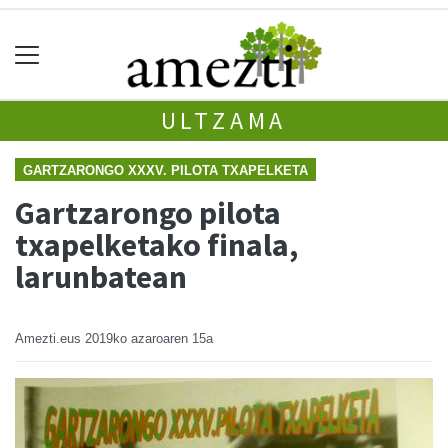
ULTZAMA
GARTZARONGO XXXV. PILOTA TXAPELKETA
Gartzarongo pilota
txapelketako finala,
larunbatean
Amezti.eus
2019ko azaroaren 15a