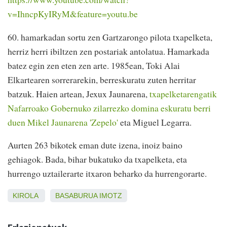
v=IhncpKyIRyM&feature=youtu.be
60. hamarkadan sortu zen Gartzarongo pilota txapelketa,
herriz herri ibiltzen zen postariak antolatua. Hamarkada
batez egin zen eten zen arte. 1985ean, Toki Alai
Elkartearen sorrerarekin, berreskuratu zuten herritar
batzuk. Haien artean, Jexux Jaunarena,
txapelketarengatik
Nafarroako Gobernuko zilarrezko domina eskuratu berri
duen Mikel Jaunarena 'Zepelo'
eta Miguel Legarra.
Aurten 263 bikotek eman dute izena, inoiz baino
gehiagok. Bada, bihar bukatuko da txapelketa, eta
hurrengo uztailerarte itxaron beharko da hurrengorarte.
KIROLA
BASABURUA
IMOTZ