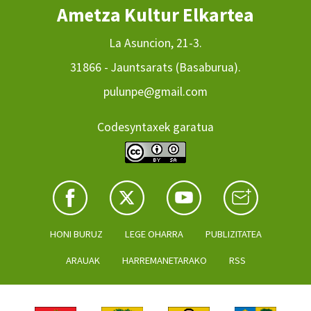
Ametza Kultur Elkartea
La Asuncion, 21-3.
31866 - Jauntsarats (Basaburua).
pulunpe@gmail.com
Codesyntaxek garatua
HONI BURUZ
LEGE OHARRA
PUBLIZITATEA
ARAUAK
HARREMANETARAKO
RSS