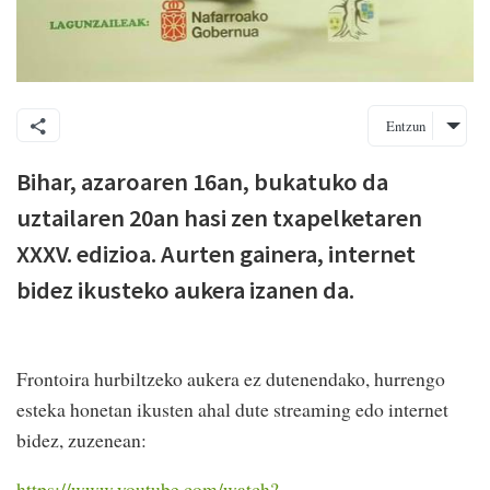
Entzun
Bihar, azaroaren 16an, bukatuko da
uztailaren 20an hasi zen txapelketaren
XXXV. edizioa. Aurten gainera, internet
bidez ikusteko aukera izanen da.
Frontoira hurbiltzeko aukera ez dutenendako, hurrengo
esteka honetan ikusten ahal dute streaming edo internet
bidez, zuzenean:
https://www.youtube.com/watch?