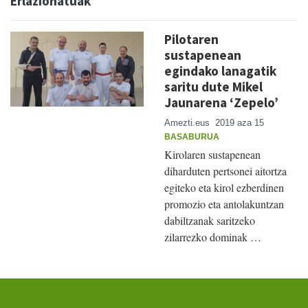
Erlazionatuak
Pilotaren
sustapenean
egindako lanagatik
saritu dute Mikel
Jaunarena ‘Zepelo’
Amezti.eus
2019 aza 15
BASABURUA
Kirolaren sustapenean
diharduten pertsonei aitortza
egiteko eta kirol ezberdinen
promozio eta antolakuntzan
dabiltzanak saritzeko
zilarrezko dominak …