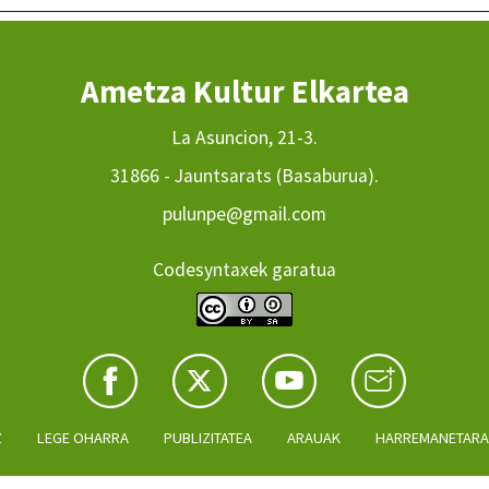
Ametza Kultur Elkartea
La Asuncion, 21-3.
31866 - Jauntsarats (Basaburua).
pulunpe@gmail.com
Codesyntaxek garatua
Z
LEGE OHARRA
PUBLIZITATEA
ARAUAK
HARREMANETAR