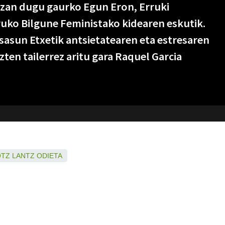
izan dugu gaurko Egun Eron, Erruki
uko Bilgune Feministako kidearen eskutik.
sun Etxetik antsietatearen eta estresaren
ten tailerrez aritu gara Raquel Garcia
OTZ
LANTZ
ODIETA