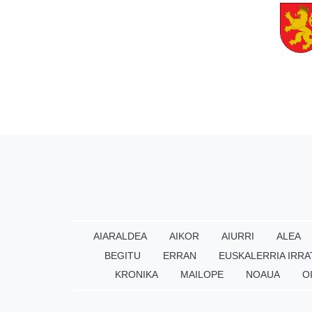
AIARALDEA
AIKOR
AIURRI
ALEA
BEGITU
ERRAN
EUSKALERRIA IRRA
KRONIKA
MAILOPE
NOAUA
O