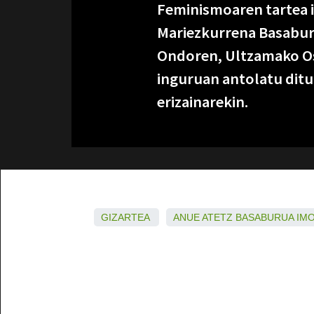
Feminismoaren tartea 
Mariezkurrena Basabur
Ondoren, Ultzamako Osa
inguruan antolatu dituz
erizainarekin.
GIZARTEA
ANUE
ATETZ
BASABURUA
IM