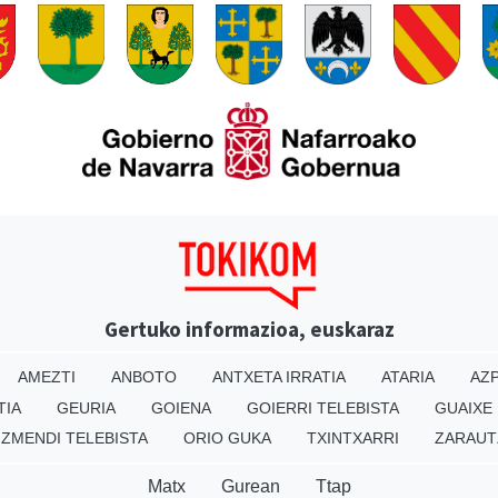
Gertuko informazioa, euskaraz
AMEZTI
ANBOTO
ANTXETA IRRATIA
ATARIA
AZP
TIA
GEURIA
GOIENA
GOIERRI TELEBISTA
GUAIXE
IZMENDI TELEBISTA
ORIO GUKA
TXINTXARRI
ZARAUT
Matx
Gurean
Ttap