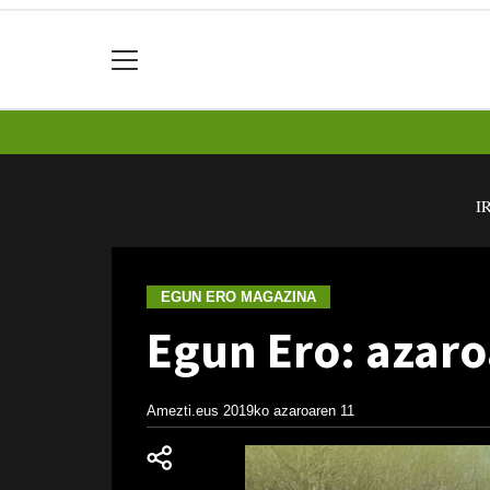
I
EGUN ERO MAGAZINA
Egun Ero: azaro
Amezti.eus
2019ko azaroaren 11