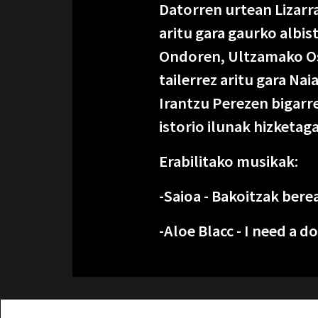
Datorren urtean Lizar
aritu gara gaurko albis
Ondoren, Ultzamako Osa
tailerrez aritu gara Na
Irantzu Perezen bigarr
istorio ilunak hizketaga
Erabilitako musikak:
-Saioa - Bakoitzak berea
-Aloe Blacc - I need a do