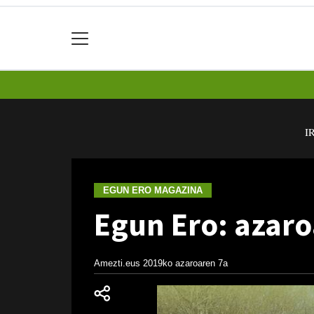
I
EGUN ERO MAGAZINA
Egun Ero: azaro
Amezti.eus
2019ko azaroaren 7a