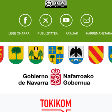
Z
LEGE OHARRA
PUBLIZITATEA
ARAUAK
HARREMANETAR