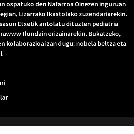
ran ospatuko den Nafarroa Oinezen inguruan
tegian, Lizarrako Ikastolako zuzendariarekin.
sun Etxetik antolatu dituzten pediatria
iarawww Ilundain erizainarekin. Bukatzeko,
en kolaborazioa izan dugu: nobela beltza eta
i.
ri
lar