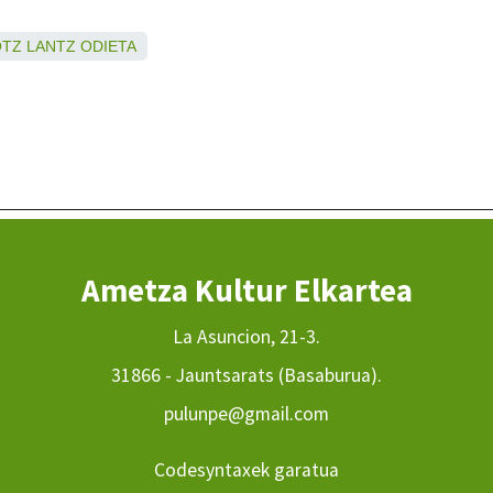
OTZ
LANTZ
ODIETA
Ametza Kultur Elkartea
La Asuncion, 21-3.
31866 - Jauntsarats (Basaburua).
pulunpe@gmail.com
Codesyntaxek garatua