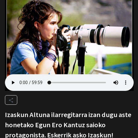
Izaskun Altuna ilarregitarra izan dugu aste
honetako Egun Ero Kantuz saioko
protagonista. Eskerrik asko Izaskun!