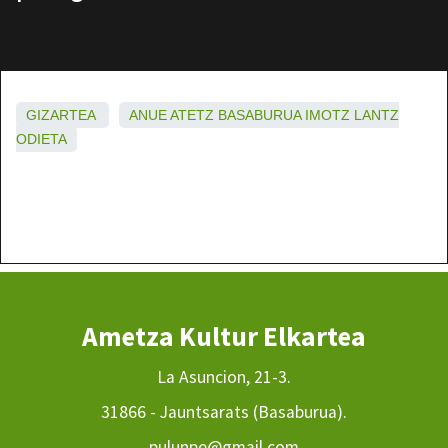
GIZARTEA
ANUE
ATETZ
BASABURUA
IMOTZ
LANTZ
ODIETA
Ametza Kultur Elkartea
La Asuncion, 21-3.
31866 - Jauntsarats (Basaburua).
pulunpe@gmail.com