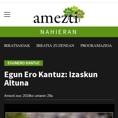
NAHIERAN
IRRATSAIOAK
IRRATIA ZUZENEAN
PROGRAMAZIOA
EGUNERO KANTUZ
Egun Ero Kantuz: Izaskun
Altuna
Amezti.eus
2019ko urriaren 29a