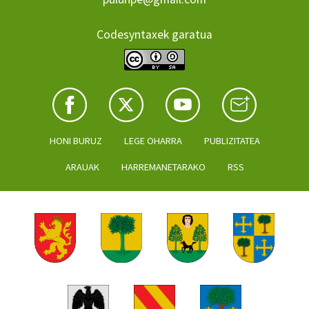
Codesyntaxek garatua
HONI BURUZ
LEGE OHARRA
PUBLIZITATEA
ARAUAK
HARREMANETARAKO
RSS